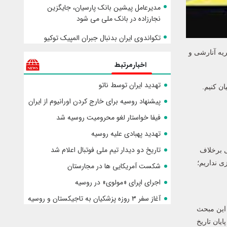
مدیرعامل پیشین بانک پارسیان، جایگزین
نجارزاده در بانک ملی می شود
تکواندوی ایران بدنبال جبران المپیک توکیو
ریه آنارشی و
اخبارمرتبط
تهدید ایران توسط ناتو
ی بیان کنیم.
پیشنهاد روسیه برای خارج کردن اورانیوم از ایران
فیفا خواستار لغو محرومیت روسیه شد
تهدید پهبادی علیه روسیه
تاریخ دو دیدار تیم ملی فوتبال اعلام شد
ت. یعنی برخلاف
ی نداریم؛
شکست آمریکایی ها در مجارستان
اجرای اپرای «مولوی» در روسیه
آغاز سفر ۳ روزه پزشکیان به تاجیکستان و روسیه
 این مبحث
یان تاریخ