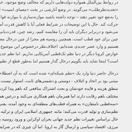
در روابط بین‌الملل همواره دولت‌هایی داریم که مخالف وضع موجود، خ
«تجدیدنظرطلب» می‌گویند. در وضع آنارشی در بحث «معمای امنیت» این
را به‌نفع خود تغییر دهند – توجه داشته باشید موازنه‌سازی با موازنه 
حرکت کند. حال با این توضیحات در شرایط فعلی آیا با کاهش قدرت آمر
می‌شود و دربرابر دیگران باید آن ‌را مقایسه کنیم، رشد چین، قدرت‌یاب
چین برای خود قطب است، همچنین روسیه هم مجزا از چین درحال مطر
عوارض کرونا دیگر در دنیا نظم تک‌قطبی آمریکایی نداریم. اما نظم جد
است؟ اینجا شاید باید بگوییم درحال گذار هستیم اما به‌طور قطع از نظ
درحال حاضر دنیا وارد یک «نظم شبکه‌ای» شده است که به آن اصطلاحا 
مبتنی بود بر اتحاد و ائتلاف
- دوستی و دشمنی‌های ثابت، استوار نیست. ب
منطق هزینه و فایده خودشان و بحث اشتراک ‌منافعی که باهم پیدا کرده‌ا
مختلف باهم رقابت دارند اما همزمان باهم همکاری می‌کنند و درعین هم
«سه‌قطبی نامتقارن» به همراه قطب‌های منطقه‌ای به وجود آمده، یعن
نظم‌سازی و تولید قدرت می‌کنند؛ مانند جمهوری اسلامی ایران و ترکیه.
حال براساس تغییرات نظم جدید جهانی بحران اوکراین و ورود روسیه به
مرزی، اقتصاد-سیاسی و ارسال گاز به اروپا. اما آن چیزی که در شرایط