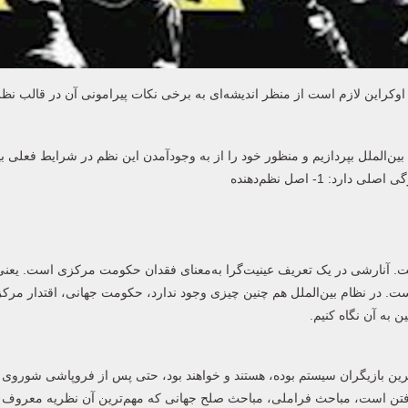
اوکراین لازم است از منظر اندیشه‌ای به برخی نکات پیرامونی آن در قالب نظ
 جدید جهانی (New world order) در علم روابط بین‌الملل بپردازیم و منظور خود را از به‌ وجودآمدن این نظم در شرایط فعل
 1- اصل نظم‌دهنده
دهنده نظام بین‌الملل مبحث آنارکی یا آنارشی (Anarchy) است. آنارشی در یک تعریف عینیت‌گرا به‌معنای فقدان حکومت مرکزی اس
ت. در نظام بین‌الملل هم چنین چیزی وجود ندارد، حکومت جهانی، اقتدار مرکز
 به آن نگاه کنیم.
‌ترین بازیگران سیستم بوده، هستند و خواهند بود، حتی پس از فروپاشی شوروی
رفتن است، مباحث فراملی، مباحث صلح جهانی که مهم‌ترین آن نظریه معروف پا