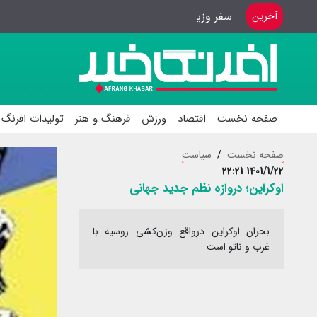
سفر وزیر ورزش به باکوی آذربایجان
آخرین
صفحه نخست
اقتصاد
ورزش
فرهنگ و هنر
تولیدات افرنگ 
صفحه نخست
سیاست
1401/1/22 22:21
اوکراین؛ دروازه نظم جدید جهانی
بحران اوکراین درواقع وزن‌کشی روسیه با
غرب و ناتو است