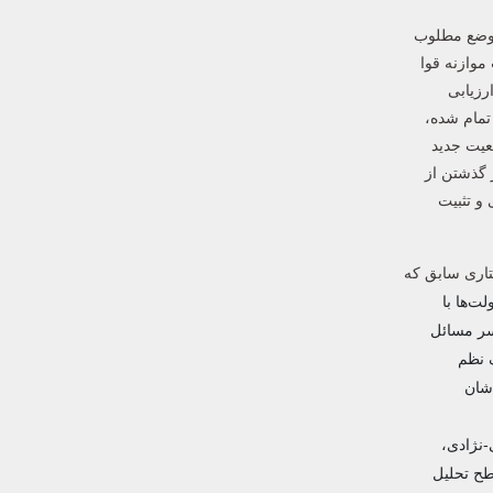
د وضع مطلوب
موازنه قوا
رزیابی
 تمام شده،
عیت جدید
ست که شروع شده و بعد از گذشتن از
و تثبیت
تاری سابق که
ت‌ها با
 سر مسائل
ک نظم
دشان
-نژادی،
طح تحلیل