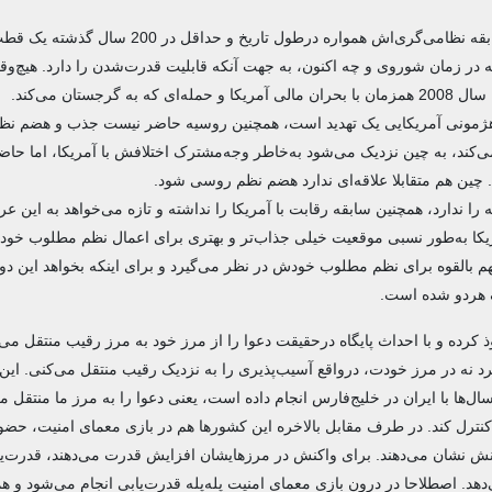
روسیه به‌خاطر مساحت کشورش، قدرت بی‌نظیر نظامی و همچنین سابقه نظامی‌گری‌اش همواره درطول تاریخ 
چه در زمان شوروی و چه اکنون، به جهت آنکه قابلیت قدرت‌شدن را دارد. هیچ‌و
ان می‌کند.
 هژمونی آمریکایی یک تهدید است، همچنین روسیه حاضر نیست جذب و هضم نظم
ی‌کند، به چین نزدیک می‌شود به‌خاطر وجه‌مشترک اختلافش با آمریکا، اما حاض
چین هم متقابلا علاقه‌ای ندارد هضم نظم روسی شود.
دارد، همچنین سابقه رقابت با آمریکا را نداشته و تازه می‌خواهد به این عرص
ریکا به‌طور نسبی موقعیت خیلی جذاب‌تر و بهتری برای اعمال نظم مطلوب خ
 مهم بالقوه برای نظم مطلوب خودش در نظر می‌گیرد و برای اینکه بخواهد این دو
ک هردو شده است.
ده و با احداث پایگاه درحقیقت دعوا را از مرز خود به مرز رقیب منتقل می‌
نه در مرز خودت، درواقع آسیب‌پذیری را به نزدیک رقیب منتقل می‌کنی. این ک
ال‌ها با ایران در خلیج‌فارس انجام داده است، یعنی دعوا را به مرز ما منتقل می
نترل کند. در طرف مقابل بالاخره این کشورها هم در بازی معمای امنیت، حضو
اکنش نشان می‌دهند. برای واکنش در مرزهایشان افزایش قدرت می‌دهند، قدرت‌یا
هد. اصطلاحا در درون بازی معمای امنیت پله‌پله قدرت‌یابی انجام می‌شود و همه