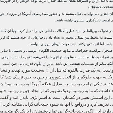
. این پیمان جدید با هند، ژاپن و استرالیا نشان می‌دهد چقدر آمریکا توجه خودش را از خاور
شان دهد و نمی‌تواند بی‌خیال بنشیند ند و حضور صددرصدی آمریکا در مرزهای خو
امنیت تاثیرگذاری بیشتری داشته باشد.
یل کلان‌ دولت‌ها را باید یک واحد سیاسی (Unit) دید که در تحولات بین‌المللی نباید فعل‌وانفعالات داخلی خود را دخیل کرده و با
بت به محیط بین‌المللی مجبور به نشان‌دادن رفتارهایی از خود هستند که لزوم
باشد اما آنچه تعیین‌کننده است واکنش‌های بیرونی آنهاست.
همچون موقعیت جغرافیایی، منابع، جمعیت، الگوهای دوستی و دشمنی با سایر دو
فرات و دولت‌ها سیاست‌ها و استراتژی‌ها را نمی‌شود تغییر داد، شاید برخی تا
 آنکه متاثر از تصمیمات شخصی‌اش باشد متاثر از الگوی قدرت‌یابی چین است.
مانی هسته‌ای شد و تبدیل به یک قدرت بالقوه که قبل از آن به‌شدت مورد تهدید و ف
ریکا به جهت جلوگیری از اتحاد شوروی و چین به چین نزدیک شد؛ کا
نزدیکی ترامپ به روسیه به‌دلیل علاقه آمریکا به روسیه نبود؛ چ
 داشت که ما به روسیه نزدیک شویم که از اتحاد چین و روسیه جلوگ
، این اسمش تغییر در گفتمان است نه استراتژی، بایدن آمد و گفتما
ریف کرد و درواقع با آنها به شیوه چندجانبه‌گرایی مقابله کرد. ا
دارند این الگوی چندجانبه‌گرایی تمام دشمنان را با یکدیگر متحد می