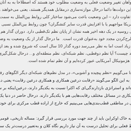
واهان تغییر وضعیت فعلی به وضعیت مطلوب خود هستند که اصطلاحا به به آنان
 دولت‌ها دائما درحال موازنه‌سازی درمقابل همدیگر هستند، یعنی می‌خواهن
قوا تفاوت دارد – این وضعیت باعث می‌شود ساختار کلی روابط بین‌الملل به سمت 
یکا مواجهیم یا با افزایش قدرت سایر کنشگران؟ چون روابط بین‌الملل نسبی ا
ی روسیه در یک دهه اخیر همه نشان از پایان نظم تک‌قطبی دارد. دوران گذار هم
ح‌کردن مجدد خود به‌عنوان قدرت است. ما درحال گذار از یک وضعیت به وض
هستیم و وارد عصر جدیدی شده‌ایم، اختلاف‌نظر درخصوص این موضوع زیاد است اما به نظر می‌رسد دوره گذار 10 سال ا
ید چیست؟ آیا نظم دوقطبی، نظم شبکه‌ای، نظم منطقه‌ای و... درحال شکل‌گیری 
م هژمونیکال آمریکایی عبور کرده‌ایم و آن نظم تمام شده است.
می‌گوییم «نظم پیچیده و آشوبی»، در مدل نظم‌های شبکه‌ای دیگر الگوهای رف
ه این الگو می‌گویند «رقابت درعین همکاری و همکاری درعین رقابت» یعنی دول
ند و استراتژی بازدارندگی‌ای که اکثرا نسبت به یکدیگر دارند، درعین‌اینکه بر
کاری در مسائل مختلف رقابت‌هایی هم با یکدیگر دارند. درحال حاضر در دنیا ی
ی در مناطقی قطب‌بندی‌هایی می‌بینیم که خارج از اراده قطب مرکزی برای خو
 خاک اوکراین باید از چند جهت مورد بررسی قرار گیرد: مساله تاریخی، قومی
 فعلی برای تحلیل درست به آن نیاز داریم نگاه کلان و به‌تعبیر درست‌تر یک س