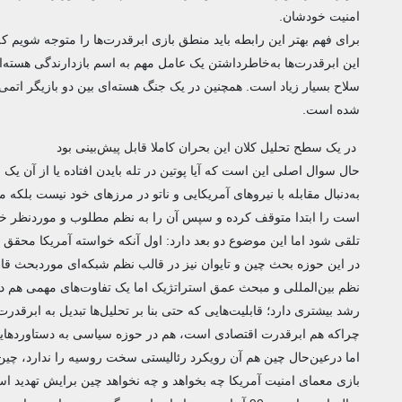
امنیت خودشان.
برای فهم بهتر این رابطه باید منطق بازی ابرقدرت‌ها را متوجه شویم ک
این ابرقدرت‌ها به‌خاطرداشتن یک عامل مهم به اسم بازدارندگی هسته‌
سلاح بسیار زیاد است. همچنین در یک جنگ هسته‌ای بین دو بازیگر اتمی
شده است.
در یک سطح تحلیل کلان این بحران کاملا قابل پیش‌بینی بود
حال سوال اصلی این است که آیا پوتین در تله بایدن افتاده یا از آن یک
به‌دنبال مقابله با نیروهای آمریکایی و ناتو در مرزهای خود نیست بل
است را ابتدا متوقف کرده و سپس آن‌ را به نظم مطلوب و مورد‌نظر خود 
تلقی شود اما این موضوع دو بعد دارد: اول آنکه خواسته آمریکا محقق ش
در این حوزه بحث چین و تایوان نیز در قالب نظم شبکه‌ای موردبحث قابل
نظم بین‌المللی و مبحث عمق استراتژیک اما یک تفاوت‌های مهمی هم دا
رشد بیشتری دارد؛ قابلیت‌هایی که حتی بنا بر تحلیل‌ها تبدیل به ابرق
چراکه هم ابرقدرت اقتصادی است، هم در حوزه سیاسی به دستاوردهای
اما درعین‌حال چین هم آن رویکرد رئالیستی سخت روسیه را ندارد، چین ت
بازی معمای امنیت آمریکا چه بخواهد و چه نخواهد چین برایش تهدید است 