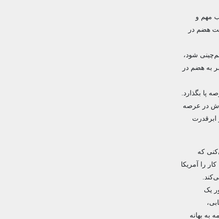
و حداقل در 200 سال گذشته یک قطب مهم و
قت هضم در
‌چینی شود،
ر به هضم در
ه پا بگذارد.
ودش در عرصه
 ابرقدرت
کنی که
ار را آمریکا
‌کند.
ر یک
بی،
 به بهانه