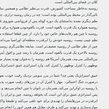
کلان در فضای بین‌المللی است.
تاثیرگذار در محیط بین‌المللی بوده است؛ چه در زمان روسیه تزاری، 
نظم دیگری نشده به‌استثنای یک دوره کوتاه پس از فروپاشی شوروی تا سال 2008 همزمان با بحران مالی آمریکا و حمله‌ای که به گرجست
روسیه همواره یک قدرت بالقوه است. قدرت بالقوه‌بودن همواره برای
روسیه با چین هم رقابت‌های خاص خود را دارد، از چین قطعا استفاده م
نظم چینی نیست. روسیه خودش را ابرقدرت منطقه‌ای اوراسیا می‌داند. 
چین از نظر نظامی از روسیه ضعیف‌تر است. سابقه نظامی‌گری روسیه را ن
روسیه بالاخره یک قدرت بالقوه است، همزمان با رشد چین و افول آم
بین‌المللی می‌بیند، همزمان آمریکا هم روسیه را به‌عنوان تهدید بسیار
نوظهور را کنترل نوظهور را کنترل کند، وارد استراتژی عمق استراتژی
عمق استراتژیک یعنی چه؟ شما در مرز سومی نزدیک رقیب خودت نفوذ کر
درصورت جنگ احتمالی، مهار یا کنترل آن در مرزهای رقیب صورت پذیرد 
با روسیه در اوکراین می‌کند، همزمان در تایوان با چین انجام می‌دهد و س
پس استراتژی عمق برای این است که بخواهد روسیه، چین و ایران را ک
ابرقدرت در مرزهایشان را تهدیدی برای خود تلقی می‌کنند و طبیعتا و
موازنه‌سازی و تهدید می‌کنند و طرف مقابل هم همین امور را انجام می‌د