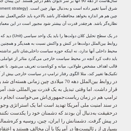
سال‌هاست از دهه 90 آنها بر سر تایوان باهم درگیر هستند
شرق آسیا تغییر داده است و به‌دنبال مهار چین است. (China's containment strategy)
چین هم هر اندازه بخواهد محافظه‌کار باشد بالاخره باید عکس‌العمل ن
نظاره‌گر باشد. هرچقدر قدرت آن بیشتر شود مجبور است در این معمای 
در یک سطح تحل
روابط بین‌الملل دولت‌ها در کنش و واکنش نسبت به همدیگر و همچنین نس
محیط داخلی آنها ندارد، نه اینکه حوزه سیاست داخلی‌شان تاثیر نداشته 
باید دقت کرد آنچه در محیط سیاست خارجی می‌گذرد متاثر از عواملی 
قالب اهداف مشخص طولانی، میانه و کوتاه‌مدت تعریف می‌شود. با تغییر ن
تکنیک‌ها تغییر کند، مثلا الگوی رفتار ترامپ در سیاست خارجی بیش از
در روابط بین‌الملل دهه 70 میلادی چین ز
قرار داشت. اما وقتی تبدیل به یک قدرت بین‌المللی شد، آم
ترامپ هم در زمان ریاست‌جمهوری‌اش می‌خواست انجام دهد، 
در سند امنیت ملی آمریکا تهدید است اما یک استراتژی وجود
درحقیقت به‌دنبال آن بودند که دشمنان خود را یکدست نکنند
در پیش گرفت. دشمنانش را ایران، چین، روسیه و کره‌شمالی تع
بسیاری از رئالیست‌ها در آمریکا با آن مخالف هستند و اعتقاد 