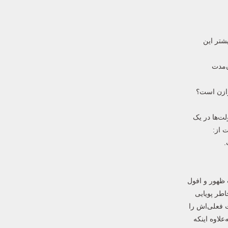
شتر این
ن‌مدت
توازن است؟
لت‌ها در یک
 از:
ه‌های متعددی در حوزه روابط بین‌الملل وجود دارد: 1- بحث گذار قدرت 2- بحث چرخه قدرت 3- بحث ظهور و افول
 آنارشی به‌خاطر پویایی
 فعلی‌اش را
لاوه اینکه