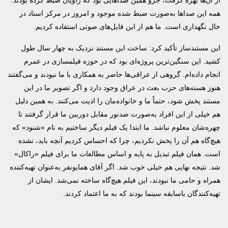
از آن‌ها بهره گرفت، جزو همین صداهایی بود که راویان ضبط کرده بودند.
همه این صداها به‌صورت ضبط شده موجود و امروز در مرکز اسناد در
حال نگهداری است. ما هم از این فایل‌های صوتی استفاده کردیم.
این مستندساز تأکید کرد: ساخت این مستند نزدیک به چهار سال طول
کشید. این سنگین‌ترین پروژه‌ای بود که در حوزه فیلمسازی در عمرم
انجام داده‌ام. گروهی از عراقی‌ها حاضر به همکاری با ما نبودند و می‌گفتند
هنوز هسته‌های حزب بعث در عراق وجود دارد و اگر تصویر ما در این
مستند پخش شود، حتماً ما و خانواده‌مان را اذیت می‌کنند. به همین دلیل
هم خیلی از این افراد به‌صورت ضدنور مقابل دوربین ما قرار گرفتند تا
چهره‌شان معلوم نباشد. ما ابتدا یک فیلم دیگر ساختیم به نام «شنود» که
هیچ‌گاه هم آن را پخش نکردیم، چرا که احساس کردیم آنچه باید، نشده
است. همان فیلم تبدیل به پایه و اساس مطالعات ما برای فیلم «راکال»
شد. نتیجه نهایی هم خیلی خوب شد. اگر آقای همایونفر به‌عنوان تهیه‌کننده
همراه و حامی ما نبودند، این فیلم هیچ‌گاه ساخته نمی‌شد. ایشان از
تهیه‌کنندگان باسابقه سینما بودند که به ما اعتماد کردند.