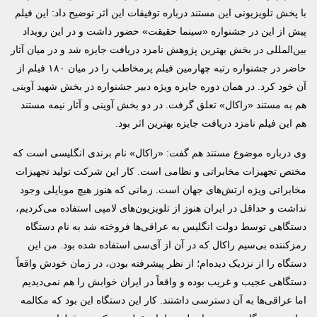
با پخش تلویزیونی این مستند درباره توفیقات این اثر توضیح داد: این فیلم
پیش از این در جشنواره «سینما حقیقت» حضور داشت و در این رویداد
بین‌المللی در بخش بهترین پژوهش نامزد دریافت جایزه شد و در میان آثار
حاضر در جشنواره رتبه چهارمین فیلم پرمخاطب را در میان ۱۸۰ فیلم از
آن خود کرد. در همان دوره جایزه ویژه دبیر جشنواره در بخش شهید آوینی
هم به مستند «راکال» تعلق گرفت. در دو بخش آوینی و آثار نیمه مستند
هم این فیلم نامزد دریافت جایزه بهترین اثر بود.
وی درباره موضوع مستند هم گفت: «راکال» نام برندی انگلیسی است که
مختص تجهیزات مخابراتی و نظامی است. کار این شرکت تولید تجهیزات
مخابراتی ویژه ارتش‌های جهان است. زمانی که هنوز هیچ موبایلی وجود
نداشت و حداقل در ایران هنوز از تلویزیون‌های لامپی استفاده می‌کردیم،
دستگاهی توسط دولت انگلیس به عراقی‌ها فروخته شد به نام دستگاه
رمزکننده بی‌سیم راکال که در آن از آی‌سی استفاده شده بود. من این
دستگاه را از نزدیک دیده‌ام؛ از نظر پیشرفته بودن، در زمان خودش واقعاً
دستگاهی عجیب و غریب بوده و واقعاً در ایران خوابش را هم نمی‌دیدیم
اما عراقی‌ها به آن دسترسی داشتند. کار این دستگاه این بود که مکالمه