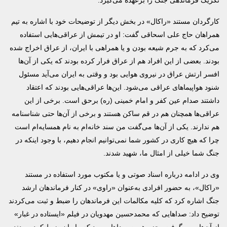
تکریک فرماندهی جنگ را برعهده می‌گیرد.
کارگردان مستند «راکال» در بخش دیگر از توضیحات خود با اشاره به تیم
همراهان حاج علی اسحاقی گفت: او در تیمش از عراقی‌هایی استفاده
می‌کرد که به جرم شیعه بودن و یا همراهی با ایران، از عراق اخراج شده
بودند. بعضی از این افراد هم از عراق فرار کرده بودند که یکی از آن‌ها
افسر ارتش عراق در نیروی هوایی بود و وقتی به ایران می‌آید مسئول
شنود هواپیماهای عراقی می‌شود. این‌ها عراقی‌هایی بودند که اعتقاد
داشتند صدام عین کفر و امام خمینی (ره) برحق است. برخی از این
عراقی‌ها همچنان هم در قم ساکن هستند و برخی از آن‌ها حتی شناسنامه
هم ندارند. یکی از آن‌ها می‌گفت من سند خانه‌ام به نام همسایه‌ام است
چرا که هیچ کاری در کشور شما نمی‌توانیم انجام دهیم، با وجود اینکه در
جنگ شما خیلی از امثال ما، شهید شدند.
وی در ادامه درباره اسناد صوتی و یا مکتوب مورد استفاده در مستند
«راکال»، به حضور افرادی به‌عنوان «راوی» در کنار فرماندهان ارشد
جنگ اشاره کرد که کلیه مکالمات این فرماندهان را ضبط و ثبت می‌کردند
توضیح داد: صداهایی که محمدحسین مهدویان در فیلم «ایستاده در غبار»