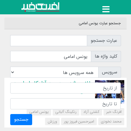
جستجو عبارت یونس امامی
عبارت جستجو
کلید واژه ها
سرویس
طلایی شدن هر سه آزادکار ایران در
آلبانی
افرنگ خبر
کشتی آزاد
رنکینگ آلبانی
یونس امامی
جستجو
محمد نخودی
امیرحسین فیروز پور
‌ورزش