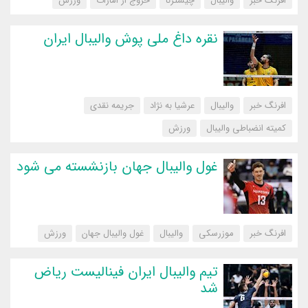
افرنگ خبر
والیبال
چیسترنا
خروج از امارات
‌ورزش
نقره داغ ملی پوش والیبال ایران
افرنگ خبر
والیبال
عرشیا به نژاد
جریمه نقدی
کمیته انضباطی والیبال
‌ورزش
غول والیبال جهان بازنشسته می شود
افرنگ خبر
موزرسکی
والیبال
غول والیبال جهان
‌ورزش
تیم والیبال ایران فینالیست ریاض
شد