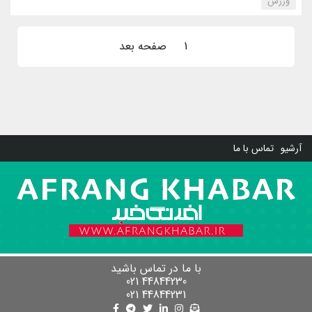
‌ورزش
1
صفحه بعد
آرشیو
تماس با ما
با ما در تماس باشید
44844230 021
44844231 021