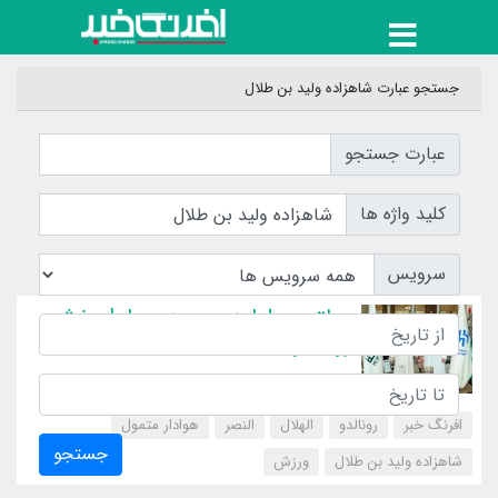
جستجو عبارت شاهزاده ولید بن طلال
عبارت جستجو
کلید واژه ها
سرویس
مولتی میلیاردر سعودی عامل خشم
رونالدو
افرنگ خبر
رونالدو
الهلال
النصر
هوادار متمول
جستجو
شاهزاده ولید بن طلال
‌ورزش