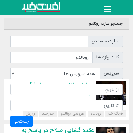
جستجو عبارت رونالدو
عبارت جستجو
کلید واژه ها
سرویس
رونالدو بالاخره جورجینا را گردن
گرفت
افرنگ خبر
رونالدو
عروسی رونالدو
جورجینا
‌ورزش
جستجو
عقده گشایی صلاح در پاسخ به