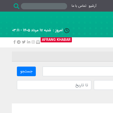
آرشیو
تماس با ما
امروز :
شنبه 17 مرداد 1405 - 03:11

AFRANG KHABAR
جستجو