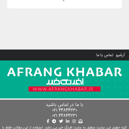
آرشیو
تماس با ما
با ما در تماس باشید
44844230 021
44844231 021
کلیه حقوق این سایت متعلق به سایت افرنگ خبر می باشد. استفاده از این مطالب فقط با