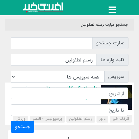
جستجو عبارت رستم لطفولین
عبارت جستجو
کلید واژه ها
سرویس
داور ازبک قاضی دیدار پرسپولیس -
النصر
افرنگ خبر
داور
رستم لطفولین
پرسپولیس - النصر
‌ورزش
جستجو
1