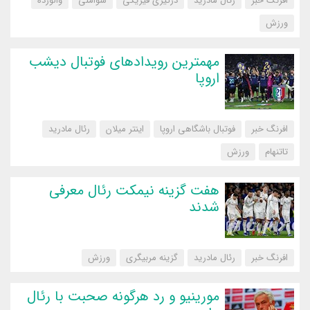
افرنگ خبر
رئال مادرید
درگیری فیزیکی
شوامنی
والورده
‌ورزش
مهمترین رویدادهای فوتبال دیشب
اروپا
افرنگ خبر
فوتبال باشگاهی اروپا
اینتر میلان
رئال مادرید
تاتنهام
‌ورزش
هفت گزینه نیمکت رئال معرفی
شدند
افرنگ خبر
رئال مادرید
گزینه مربیگری
‌ورزش
مورینیو و رد هرگونه صحبت با رئال