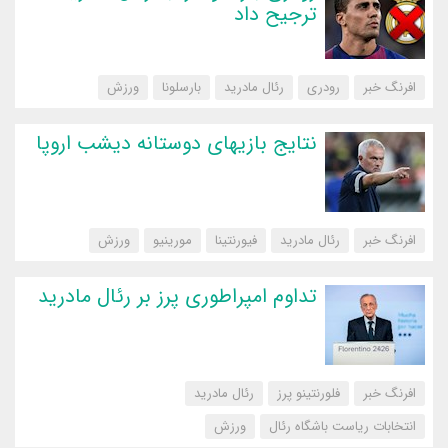
ترجیح داد
افرنگ خبر
رودری
رئال مادرید
بارسلونا
‌ورزش
نتایج بازیهای دوستانه دیشب اروپا
افرنگ خبر
رئال مادرید
فیورنتینا
مورینیو
‌ورزش
تداوم امپراطوری پرز بر رئال مادرید
افرنگ خبر
فلورنتینو پرز
رئال مادرید
انتخابات ریاست باشگاه رئال
‌ورزش