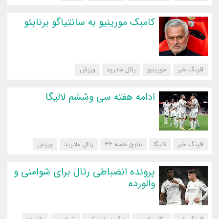
کامبک مورینیو به سانتیاگو برنابئو
افرنگ خبر
مورینیو
رئال مادرید
‌ورزش
ادامه هفته سی وششم لالیگا
افرنگ خبر
لالیگا
نتایج هفته ۳۶
رئال مادرید
‌ورزش
پرونده انضباطی رئال برای شوامنی و
والورده