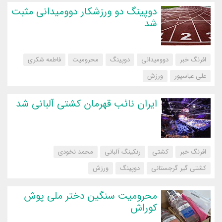
دوپینگ دو ورزشکار دوومیدانی مثبت
شد
افرنگ خبر
دوومیدانی
دوپینگ
محرومیت
فاطمه شکری
علی عباسپور
‌ورزش
ایران نائب قهرمان کشتی آلبانی شد
افرنگ خبر
کشتی
رنکینگ آلبانی
محمد نخودی
کشتی گیر گرجستانی
دوپینگ
‌ورزش
محرومیت سنگین دختر ملی پوش
کوراش