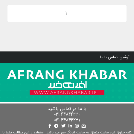
1
آرشیو
تماس با ما
با ما در تماس باشید
44844230 021
44844231 021
کلیه حقوق این سایت متعلق به سایت افرنگ خبر می باشد. استفاده از این مطالب فقط با