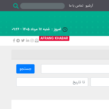
آرشیو
تماس با ما
امروز :
شنبه 17 مرداد 1405 - 09:26

AFRANG KHABAR
جستجو