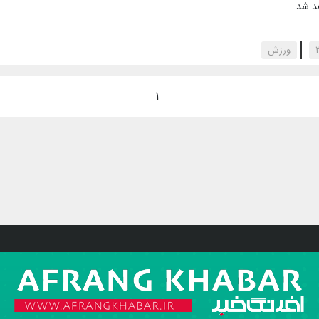
هد شد
‌ورزش
1