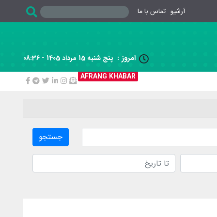
آرشیو
تماس با ما
امروز :
پنج شنبه 15 مرداد 1405 - 08:36

AFRANG KHABAR
جستجو