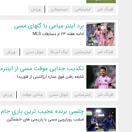
افرنگ خبر
اینترمیامی
سینسیناتی
‌ورزش
برد اینتر میامی با گلهای مسی
ادامه هفته ۲۳ م مسابقات MLS
افرنگ خبر
اینترمیامی
لیگ آمریکا
لیونل مسی
‌ورزش
تکذیب جدایی موقت مسی از اینترم
شایعه رفتن فوق ستاره آرژانتینی از فلوریدا
افرنگ خبر
اینترمیامی
لیونل مسی
جدایی موقت
‌ورزش
چلسی برنده عجیب ترین بازی جام 
امشب رویارویی مسی با پاریسی های خشمگین