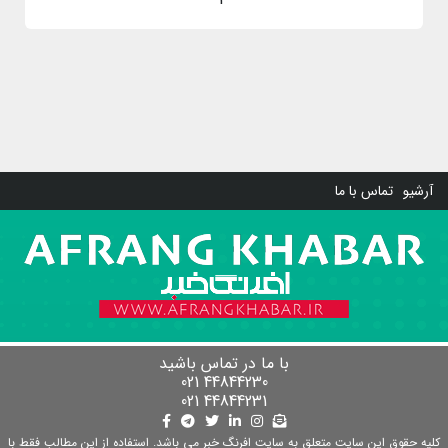
آرشیو
تماس با ما
با ما در تماس باشید
44844230 021
44844231 021
کلیه حقوق این سایت متعلق به سایت افرنگ خبر می باشد. استفاده از این مطالب فقط با