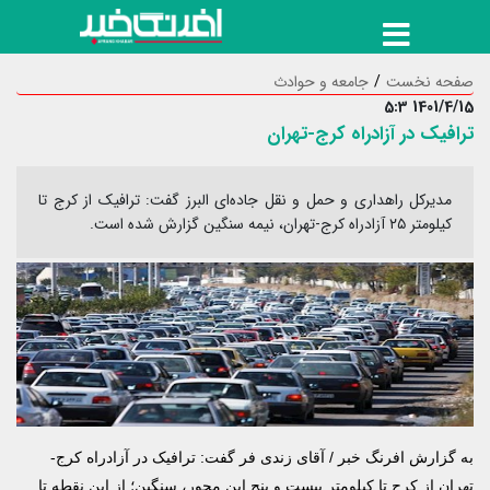
صفحه نخست
جامعه و حوادث
1401/4/15 5:3
ترافیک در آزادراه کرج-تهران
مدیرکل راهداری و حمل و نقل جاده‌ای البرز گفت: ترافیک از کرج تا
کیلومتر ۲۵ آزادراه کرج-تهران، نیمه سنگین گزارش شده است.
به گزارش
افرنگ خبر
/ آقای زندی فر گفت: ترافیک در آزادراه کرج-
تهران از کرج تا کیلومتر بیست و پنج این محور، سنگین؛ از این نقطه تا