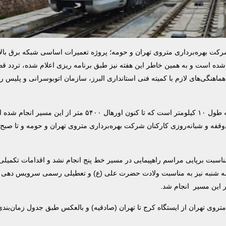
وده ایستگاه‌های کرج تا هشتگرد از ۲۲ دی‌ماه آغاز شده است و به همین خاطر این هفته نیز طبق برنامه ریزی اعلام شده، تر
ماهنگی‌های لازم با کمیته فنی استانداری البرز، سازمان اتوبوسرانی و پلیس 
بر اساس این گزارش، فاز اول تعمیرات اساسی شبکه برق بالاسری به طول ۱۰ کیلومتر است که تا کنون اورهال ۵۴۰۰ م
ی شود و با تلاش بی‌وقفه و شبانه‌روزی کارکنان شرکت بهره‌برداری متروی تهران و حومه و تا ص
اسبت برپایی مراسم راهپیمایی در مسیر خط پنج انجام نشد و اقدامات تکمیلی 
 طول ۱۵۰۰متر انجام شد و در روز سه شنبه نیز به مناسبت ولادت حضرت علی (ع) و تعطیلی رسمی سرویس د
زم به توضیح است در روز جمعه ۲۹ بهمن‌ماه سرویس‌دهی در خط ۵ متروی تهران از ایستگاه کرج تا تهران (صادقیه) و بالعکس طبق جدول 