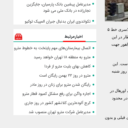
مدیرعامل پیشین بانک پارسیان، جایگزین
نجارزاده در بانک ملی می شود
تکواندوی ایران بدنبال جبران المپیک توکیو
/ به نقل از مدیریت ارتباطات و امور بین‌الملل شرکت بهره‌برداری متروی تهران و حومه؛ پروژه تعمیرات اساسی شبکه برق بالاسری خط ۵
اخبارمرتبط
دد قطار در این
راهور جهت
­اتصال بیمارستان‌های مهم پایتخت به خطوط مترو
مترو به منطقه ۱۸ تهران خواهد رسید
تر از این مسیر انجام شده است. این
کاهش بهای بلیت مترو از فردا
بح روز شنبه
مترو در روز ۲۲ بهمن رایگان است
رایگان شدن مترو برای زنان در روز مادر
اورهال در
اجاره واگن برای رفع مشکل کمبود قطار مترو
هی در محدود
کرج آلوده‌ترین کلانشهر کشور در روز جاری
مدیرعامل شرکت مترو تهران منصوب شد
زمان‌بندی قبلی و بدون