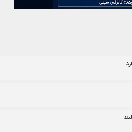
رد
تند