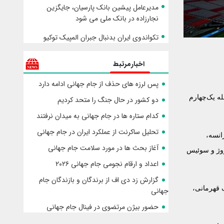
مدیرعامل پیشین بانک پارسیان، جایگزین
نجارزاده در بانک ملی می شود
تکواندوی ایران بدنبال جبران المپیک توکیو
اخبارمرتبط
پس لرزه های حذف از جام جهانی ادامه دارد
م راه‌یافته به مرحله یک‌چهارم
دو کشور در حال جنگ را متحد کردیم
کدام ستاره ها در جام جهانی به میدان نرفتند
تحلیل ساکرنت از عملکرد ایران در جام جهانی
انسه،
آغاز بحث ها در مورد سلامت جام جهانی
نروژ و سوئیس
اعداد و ارقام نجومی جام جهانی ۲۰۲۶
گزارش زد دی اف از برندگان و بازندگان جام
ک قهرمانی،
جهانی
حضور بیژن مرتضوی در فینال جام جهانی