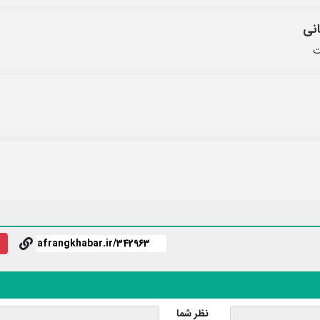
انی
ت
نظر شما