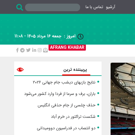
آرشیو
تماس با ما
امروز :
جمعه 16 مرداد 1405 - 11:08

AFRANG KHABAR
پربیننده ترین
نتایج بازیهای دیشب جام جهانی ۲۰۲۶
باران، برف و سرما از فردا وارد کشور می‌شود
حذف چلسی از جام حذفی انگلیس
شکست تراکتور در خرم آباد
دو انتصاب در فدراسیون دوومیدانی