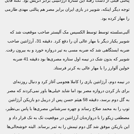
پنالتی قبلی از دست رفته این ستاره آرژانتینی برابر اتریش بود. نکته قابل
توجه دیگر اینکه، شوبیر در بازی ایران برابر مصر هم پنالتی مهدی طارمی
را مهار کرده بود.
آلبی‌سلسته توسط توسط الکسیس مک آلیستر صاحب موقعیت شد که
شوبیر یکبار دیگر با مهار عالی آن را دفع کرد. دقیقه 31، آرژانتین صاحب
ضربه ایستگاهی شد که ضربه مسی به تیر دروازه خورد و به بیرون رفت.
شوبیر که بدون شک در نیمه اول ستاره مصری‌ها بود دقیقه 41 ضربه
خولین آلوارز را با مهار عالی به کرنر فرستاد.
در نیمه دوم، آرژانتین بازی را کاملا هجومی آغاز کرد و دنبال روزنه‌ای
برای باز کردن دروازه مصر بود اما شاید خیلی‌ها باور نمی‌کردند که مصر
به گل دوم برسد، دقیقه 58 هیثم حسن پس از دریبل دو بازیکن آرژانتین
توپ را به محمد صلاح رساند و چهره سرشناس مصری‌ها با پاس بی‌نظیر،
مصطفی زیکو را با دروازه‌بان آرژانتین در موقعیت تک به تک قرار داد و
این بازیکن موفق شد گل دوم تیمش را به ثمر برساند. البته خوشحالی‌ها