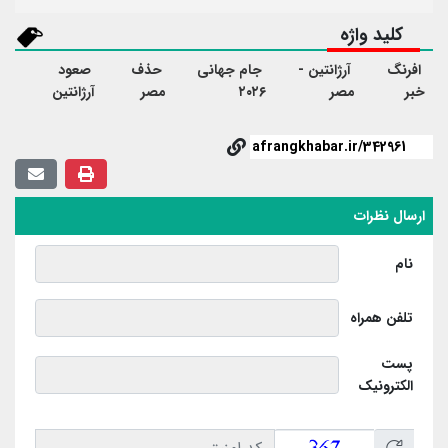
کلید واژه
افرنگ
آرژانتین -
جام جهانی
حذف
صعود
خبر
مصر
۲۰۲۶
مصر
آرژانتین
ارسال نظرات
نام
تلفن همراه
پست
الکترونیک