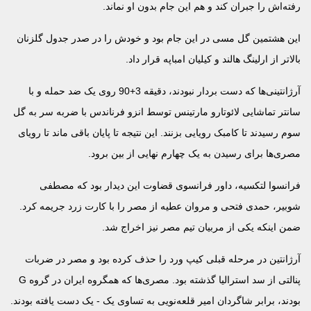
رفته‌اش را جبران کند و هم این جام بدون او نماند.
این هشتمین گل مسی در این جام بود و خودش را در صدر جدول گلزنان
بالاتر از ارلینگ هالند و کیلیان امباپه قرار داد.
آرژانتینی‌ها که دست بردار نبودند، دقیقه 3+90 روی یک ضد حمله و با
سانتر تماشایی لائوتارو مارتینس توسط انزو فرناندس با ضربه سر به گل
سوم رسیدند تا کامبک رویایی بزنند. این نتیجه تا پایان باقی ماند تا رویای
مصری‌ها برای رسیدن به یک چهارم نهایی از بین برود.
فرانسوا لتکسیه، داور فرانسوی قضاوت این دیدار بود که مصطفی
شوبیر، حمدی فتحی و مروان عطیه از مصر را با کارت زرد جریمه کرد.
ضمن اینکه یکی از مربیان تیم مصر نیز اخراج شد.
آرژانتین در مرحله قبلی کیپ ورد را حذف کرده بود و مصر در ضربات
پنالتی از سد استرالیا گذشته بود. مصری‌ها که همگروه ایران در گروه G
بودند، برابر شاگردان امیر قلعه‌نویی به تساوی یک - یک دست یافته بودند.