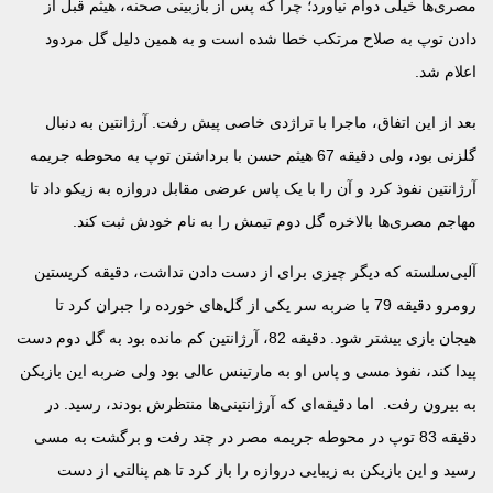
مصری‌ها خیلی دوام نیاورد؛ چرا که پس از بازبینی صحنه، هیثم قبل از
دادن توپ به صلاح مرتکب خطا شده است و به همین دلیل گل مردود
اعلام شد.
بعد از این اتفاق، ماجرا با تراژدی خاصی پیش رفت. آرژانتین به دنبال
گلزنی بود، ولی دقیقه 67 هیثم حسن با برداشتن توپ به محوطه جریمه
آرژانتین نفوذ کرد و آن را با یک پاس عرضی مقابل دروازه به زیکو داد تا
مهاجم مصری‌ها بالاخره گل دوم تیمش را به نام خودش ثبت کند.
آلبی‌سلسته که دیگر چیزی برای از دست دادن نداشت، دقیقه کریستین
رومرو دقیقه 79 با ضربه سر یکی از گل‌های خورده را جبران کرد تا
هیجان بازی بیشتر شود. دقیقه 82، آرژانتین کم مانده بود به گل دوم دست
پیدا کند، نفوذ مسی و پاس او به مارتینس عالی بود ولی ضربه این بازیکن
به بیرون رفت. اما دقیقه‌ای که آرژانتینی‌ها منتظرش بودند، رسید. در
دقیقه 83 توپ در محوطه جریمه مصر در چند رفت و برگشت به مسی
رسید و این بازیکن به زیبایی دروازه را باز کرد تا هم پنالتی از دست