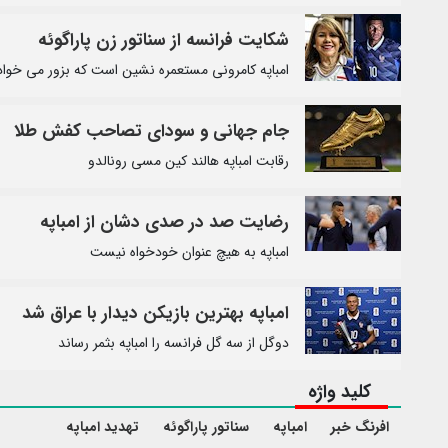
شکایت فرانسه از سناتور زن پاراگوئه
امباپه کامرونی مستعمره نشین است که بزور می خواد 
جام جهانی و سودای تصاحب کفش طلا
رقابت امباپه هالند کین مسی رونالدو
رضایت صد در صدی دشان از امباپه
امباپه به هیچ عنوان خودخواه نیست
امباپه بهترین بازیکن دیدار با عراق شد
دوگل از سه گل فرانسه را امباپه بثمر رساند
کلید واژه
افرنگ خبر
امباپه
سناتور پاراگوئه
تهدید امباپه