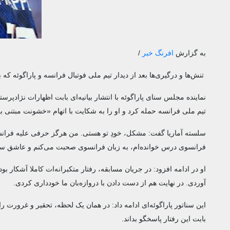
به گزارش
افرنگ خبر
/
تنش‌ها و درگیری‌ها بعد از دیدار تیم ملی فوتبال فرانسه و پاراگوئه که 
نماینده مجلس سنای پاراگوئه با انتشار بیانیه‌ای بابت اظهارات نژادپرستا
تیم ملی فرانسه حمله کرد و او را به شکایت با اتهام «خشونت مبتنی ب
سلسته آماریا گفت: مشکل، خودِ تو هستی. من هرگز حرفی علیه فرانسه
فرانسوی درس خوانده‌ام، به زبان فرانسوی صحبت می‌کنم و عاشق سفر 
او در ادامه افزود: در جریان مسابقه، رفتار متکبرانه‌ات کاملا آشکار بو
آوردی. در نهایت هم از دست دادن با دروازه‌بان ما خودداری کردی.
این سناتور پاراگوئه‌ای ادامه داد: در همان یک لحظه، تحقیر و غرورت را 
بابت این رفتار پاسخگو بداند.