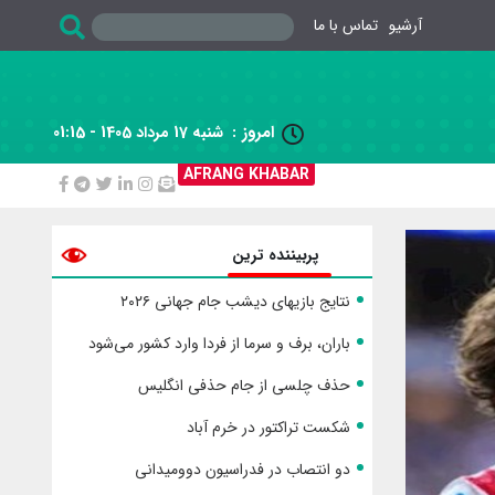
آرشیو
تماس با ما
امروز :
شنبه 17 مرداد 1405 - 01:15

AFRANG KHABAR
پربیننده ترین
نتایج بازیهای دیشب جام جهانی ۲۰۲۶
باران، برف و سرما از فردا وارد کشور می‌شود
حذف چلسی از جام حذفی انگلیس
شکست تراکتور در خرم آباد
دو انتصاب در فدراسیون دوومیدانی