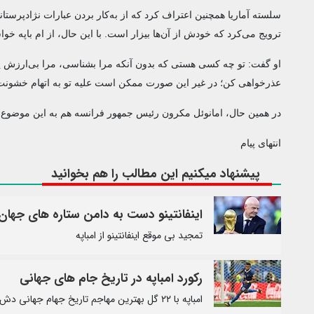
سلسته آماریا همچنین اعتراف کرد که از به‌کار بردن عبارات نژادپرستانه
ترویج می‌کرد که خودش از آن‌ها بیزار است. با این حال، از ام باپه 
او گفت: تو چه کسی هستی که بدون آنکه مرا بشناسی، مرا بی‌ارزش ی
عذرخواهی کن؛ در غیر این صورت ممکن است علیه تو به اتهام خشونت م
در همین حال، امانوئل مکرون رئیس جمهور فرانسه هم به این موضوع وا
انتهای پیام
پیشنهاد میکنیم این مطالب را هم بخوانید
اینفانتینو دست به دامن ستاره های جهان
تمجید بی موقع اینفانتینو از امباپه
رکورد امباپه در تاریخ جام های جهانی
امباپه با ۲۲ گل بهترین مهاجم تاریخ جهام جهانی دش