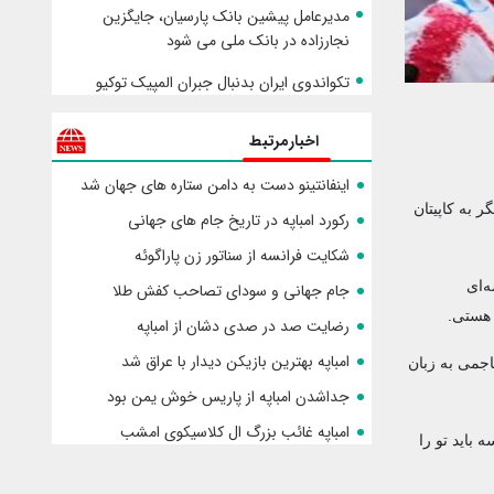
مدیرعامل پیشین بانک پارسیان، جایگزین
نجارزاده در بانک ملی می شود
تکواندوی ایران بدنبال جبران المپیک توکیو
اخبارمرتبط
اینفانتینو دست به دامن ستاره های جهان شد
ر به کاپیتان
رکورد امباپه در تاریخ جام های جهانی
شکایت فرانسه از سناتور زن پاراگوئه
‌ای
جام جهانی و سودای تصاحب کفش طلا
 هستی.
رضایت صد در صدی دشان از امباپه
امباپه بهترین بازیکن دیدار با عراق شد
هاجمی به زبان
جداشدن امباپه از پاریس خوش یمن بود
امباپه غائب بزرگ ال کلاسیکوی امشب
 باید تو را