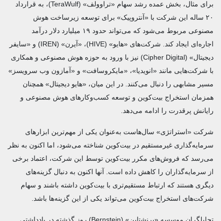
برای مثال، بخش عمده رشد سهام «تراوولف» (TeraWulf)، به قرارداد
۲۰ ساله این شرکت با «آنتروپیک» برای توسعه زیرساخت هوش
مصنوعی مربوط می‌شود که می‌تواند حدود ۱۹ میلیارد دلار درآمد
اجاره‌ای ایجاد کند. شرکت‌های «هایو» (HIVE)، «آیرن» (IREN) و «سایفر
دیجیتال» (Cipher Digital) نیز با ورود به حوزه هوش مصنوعی و همکاری
با شرکت‌هایی مانند «انویدیا»، «مایکروسافت» و «آمازون وب سرویسز»
مسیر مشابهی را دنبال می‌کنند. در این میان، «هایو دیجیتال» همچنان
همزمان استخراج بیت‌کوین و توسعه کسب‌وکارهای هوش مصنوعی و
رایانش پرقدرت را ادامه می‌دهد.
شرکت «استراتژی» سال‌هاست به‌عنوان یکی از مهم‌ترین ابزارهای
سرمایه‌گذاری غیرمستقیم در بیت‌کوین شناخته می‌شود، اما اکنون به نظر
می‌رسد که فروش‌های مکرر بیت‌کوین توسط این شرکت، اعتماد برخی
از سرمایه‌گذاران را کاهش داده است. آنها اکنون به دنبال گزینه‌های
دیگری هستند که ارتباط مستقیم‌تری با بیت‌کوین داشته باشند و سهام
شرکت‌های استخراج بیت‌کوین می‌تواند یکی از این گزینه‌ها باشد.
تحلیلگران موسسه «برنشتاین» (Bernstein) روز گذشته در یادداشتی