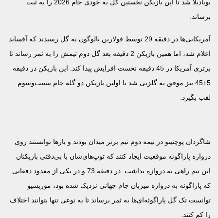
بوبادیلا شد تا این بازیکن نخستین گل به خودی جام 2026 را به ثبت
برساند.
آمریکایی‌ها در دقیقه 29 توسط فولارین بالوگون به گل رسیدند که آفساید
اعلام شد، اما همین بازیکن 2 دقیقه بعد گل دوم تیمش را به ثمر رساند تا
برتری آمریکا در 45 دقیقه نخست افزایش پیدا کند. این بازیکن در دقیقه
5+45 نیز موفق به گلزنی شد تا اولین بازیکن دو گله جام بیست‌وسوم
لقب بگیرد.
شاگردان پوچتینو در نیمه دوم تیم برتر میدان بودند و بارها توانستند روی
دروازه پاراگوئه موقعیت ایجاد کنند که توپ‌های‌شان با بی‌دقتی بازیکنان
این تیم راهی به دروازه نداشت. در دقیقه 73 و در یکی از معدود دفعاتی
که پاراگوئه به دروازه میزبان جام جهانی نزدیک شده بود، موریسیو
توانست تک گل پاراگوئه‌ای‌ها به ثمر برساند تا به نوعی تنها بتوانند اختلاف
را کم کنند.