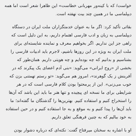
خواست/ که با کینه‌ور مهربانی خطاست» این ظاهرا شعر است اما همه
دیپلماسی ما در همین چند بیت نهفته است.
بقائی تأکید کرد: اگر ما به‌ عنوان خدمتگزاران ملت ایران در دستگاه
دیپلماسی به زبان و ادب فارسی اهتمام داریم، به این دلیل است که
راهی جز این نداریم. اگر بخواهیم معرف و نماینده شایسته‌ای برای
ملت ایران به‌ ویژه در این روزها باشیم، لاجرم باید ادبیات فارسی را
بشناسیم و بدانیم که چه بوده‌ایم و چه هویتی داریم. همان‌طور که
بخشی از «روح ایرانی» می‌گوید: «بنی آدم اعضای یک پیکرند که در
آفرینش ز یک گوهرند»، امروز هم می‌گوید: «تو رستم تهمتنی بزن که
خوب می‌زنی». این از پرمحتوا بودن کلام فارسی است که در هر
شرایطی برای ما نسخه ای پیچیده و تنها هنر ما باید این باشد که آن‌ها
را استخراج کنیم و استفاده کنیم. بهترین‌ها را گذشتگان ما گفته‌اند؛ ما
باید آن‌ها را پیدا کنیم و به‌ موقع و به‌ جا استفاده کنیم و در حین استفاده
به خود ببالیم که به چنین فرهنگی تعلق داریم.
او با اشاره به سخنان میرفتاح گفت: نکته‌ای که درباره دشوار بودن