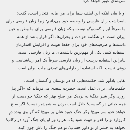
سربلندی عبور خواهد کرد.
او با بیان اینکه این لطف شما برای من مایه افتخار است، گفت:
پاسداشت زبان فارسی را وظیفه خود می‌دانیم؛ زیرا زبان فارسی برای
ما صرفاً ابزار گفت‌وگو نیست بلکه زبان فارسی برای ما وطن و عین
ایران است. در هنگامه حوادث و بحران‌ها، اگر قرار باشد از همه
داشته‌ها و ظرفیت‌های خود برای حفظ هویت‌ و افزایش اقتدارمان
استفاده کنیم، یکی از مهم‌ترین داشته‌های ما زبان فارسی است.
بنابراین استفاده درست از زبان فارسی صرفاً یک امر زیباشناسی و
ذوقی نیست بلکه استفاده از دارایی‌های تمدنی ملت ایران است.
بقایی یادآور شد: حکمت‌هایی که در بوستان و گلستان است،
حکمت‌هایی برای عمل است. حضرت سعدی می‌فرماید که «اگر پیل
زوری وگر شیر چنگ/ به نزدیک من صلح بهتر که جنگ/ چو دست از
همه حیلتی در گسست/ حلال است بردن به شمشیر دست/ اگر صلح
خواهد عدو سر مپیچ/ وگر جنگ جوید عنان بر مپیچ/ که گر وی ببندد درِ
کارزار/ تو را قدر و هیبت شود یک، هزار/ ور او پای جنگ آورد در رکاب/
نخواهد به حشر از تو داور حساب/ تو هم جنگ را باش چون کینه