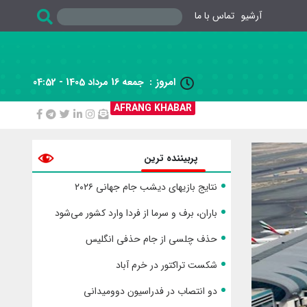
آرشیو
تماس با ما
امروز :
جمعه 16 مرداد 1405 - 04:52

AFRANG KHABAR
پربیننده ترین
نتایج بازیهای دیشب جام جهانی ۲۰۲۶
باران، برف و سرما از فردا وارد کشور می‌شود
حذف چلسی از جام حذفی انگلیس
شکست تراکتور در خرم آباد
دو انتصاب در فدراسیون دوومیدانی