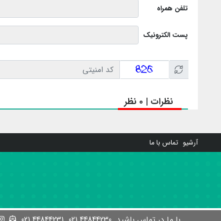
تلفن همراه
پست الکترونیک
نظرات | 0 نظر
آرشیو
تماس با ما
با ما در تماس باشید
44844230 021
44844231 021