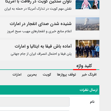
تاوان سنگین کویت در رفاقت با آمریکا
نقش مهم کویت در تدارک آمریکا در حمله به ایران
شنیده شدن صدای انفجار در امارات
اعلام منابع خبری و انفجارهای مهیب صبح امروز
آماده باش فیفا به ایتالیا و امارات
پلن فیفا و احتمال انصراف ایران از جام جهانی
کلید واژه
افرنگ خبر
توقف پروازها
کویت
بحرین
امارات
ارسال نظرات
نام