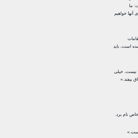
: ما
ی آنها خواهیم
قه و با تکرار حملات غیرقانونی علیه حاکمیت ملی و تمامیت ارضی ایران از ۹ اسفند ۱۴۰۴، مقامات
ده است، باید
س نیست، خیلی
ق بیفتد.»
خاص نام برد.
است.»