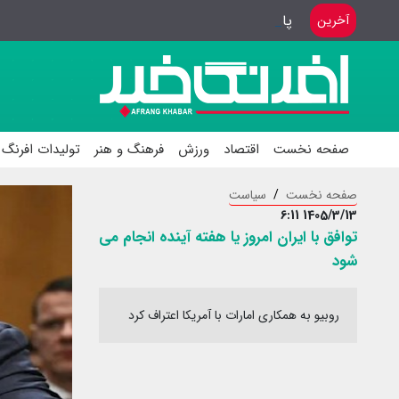
پایان مرحله انتخابی اسکواش بانوان
آخرین
صفحه نخست
اقتصاد
ورزش
فرهنگ و هنر
تولیدات افرنگ 
صفحه نخست
سیاست
1405/3/13 6:11
توافق با ایران امروز یا هفته آینده انجام می
شود
روبیو به همکاری امارات با آمریکا اعتراف کرد