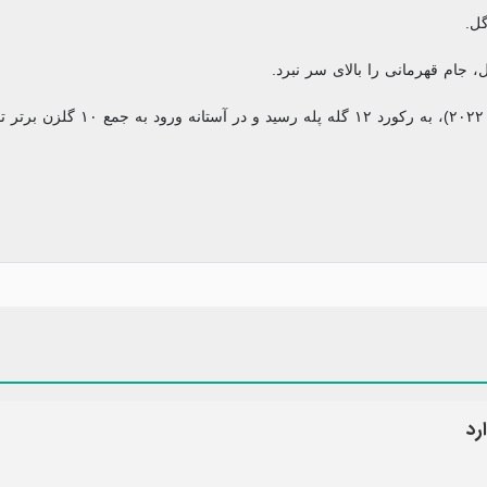
، جام قهرمانی را بالای سر نبرد.
ام‌باپه با ۱۲ گل در مجموع دو دوره حضورش در جام جهانی (۲۰۱۸ و ۲۰۲۲)، به رکورد ۱۲ گله پل
رد