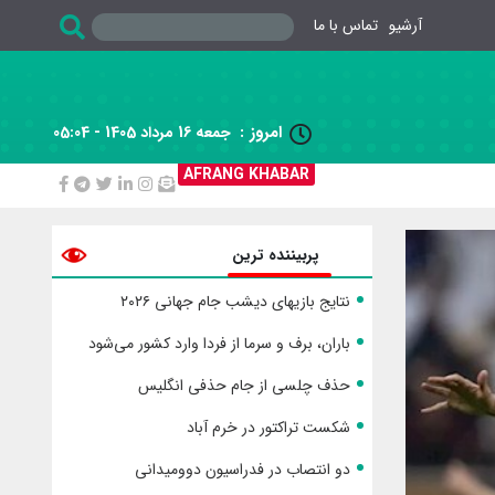
آرشیو
تماس با ما
امروز :
جمعه 16 مرداد 1405 - 05:04

AFRANG KHABAR
پربیننده ترین
نتایج بازیهای دیشب جام جهانی ۲۰۲۶
باران، برف و سرما از فردا وارد کشور می‌شود
حذف چلسی از جام حذفی انگلیس
شکست تراکتور در خرم آباد
دو انتصاب در فدراسیون دوومیدانی