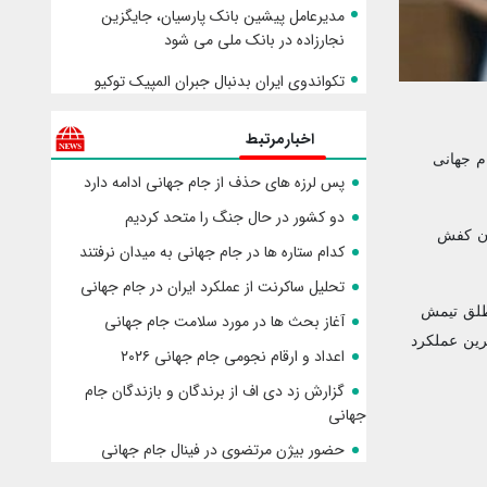
مدیرعامل پیشین بانک پارسیان، جایگزین
نجارزاده در بانک ملی می شود
تکواندوی ایران بدنبال جبران المپیک توکیو
اخبارمرتبط
رگزاری جام جهانی
پس لرزه های حذف از جام جهانی ادامه دارد
دو کشور در حال جنگ را متحد کردیم
رخشان کفش
کدام ستاره ها در جام جهانی به میدان نرفتند
تحلیل ساکرنت از عملکرد ایران در جام جهانی
ارگان مطلق تیمش
آغاز بحث ها در مورد سلامت جام جهانی
ام‌باپه با وجود شکست در فینال، رکوردهای متعددی را جابجا کرد. او با ۸ گل، بهترین عملکرد
اعداد و ارقام نجومی جام جهانی ۲۰۲۶
گزارش زد دی اف از برندگان و بازندگان جام
جهانی
حضور بیژن مرتضوی در فینال جام جهانی