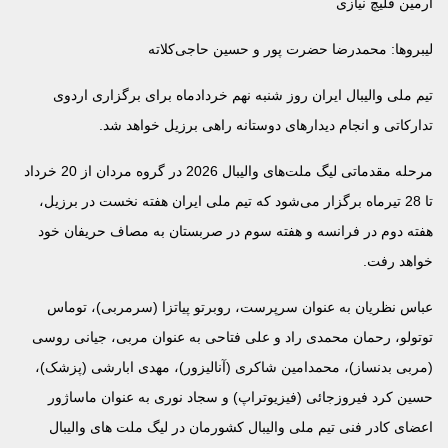
آرمین قلیچ نیازی
لیبروها: محمدرضا حضرت پور و حسین حاجی‌کلاته
تیم ملی والیبال ایران روز شنبه نهم خردادماه برای برگزاری اردوی
تدارکاتی و انجام دیدارهای دوستانه راهی برزیل خواهد شد.
مرحله مقدماتی لیگ ملت‌های والیبال 2026 در گروه مردان از 20 خرداد
تا 28 تیرماه برگزار می‌شود که تیم ملی ایران هفته نخست در برزیل،
هفته دوم در فرانسه و هفته سوم در صربستان به مصاف حریفان خود
خواهد رفت.
عباس نظریان به عنوان سرپرست، روبرتو پیاتزا (سرمربی)، توماس
توتولو، رحمان محمدی راد ‌و علی فتاحی به عنوان مربی، جیانی روسی
(مربی بدنساز)، محمدامین شاکری (آنالیزور)، مهدی ابارشی (پزشک)،
حسین کرد فیروزجائی (فیزیوتراپ) و سجاد نوری به عنوان ماساژور
اعضای کادر فنی تیم ملی والیبال کشورمان در لیگ ملت های والیبال