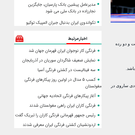
مدیرعامل پیشین بانک پارسیان، جایگزین
نجارزاده در بانک ملی می شود
تکواندوی ایران بدنبال جبران المپیک توکیو
اخبارمرتبط
ت و دو رده
فرنگی کار نوجوان ایران قهرمان جهان شد
نمایش ضعیف شاگردان سوریان در آذربایجان
اشد.
سه فینالیست در کشتی فرنگی آسیا
کسب ۵ مدال در اولین روز پیکارهای فرنگی
مغولستان
حمدرضا محسن نژاد در ۶۷ کیلو برای کسب مدال برنز و محمدجواد رضایی در ۷۲، محمدامین حسینی در ۸۲ و هادی ساروی در
آغاز پیکارهای فرنگی اتحادیه جهانی
فرنگی کاران ایران راهی مغولستان شدند
رئیس جمهور قهرمانی فرنگی کاران را تبریک گفت
اردونشینان کشتی فرنگی ایران معرفی شدند