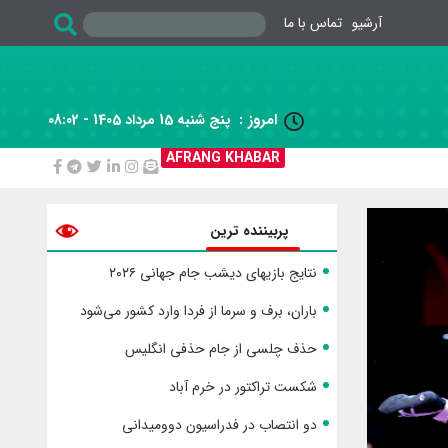
آرشیو
تماس با ما
امروز :
پنج شنبه 15 مرداد 1405 - 08:02

AFRANG KHABAR
پربیننده ترین
نتایج بازیهای دیشب جام جهانی ۲۰۲۶
باران، برف و سرما از فردا وارد کشور می‌شود
حذف چلسی از جام حذفی انگلیس
شکست تراکتور در خرم آباد
دو انتصاب در فدراسیون دوومیدانی