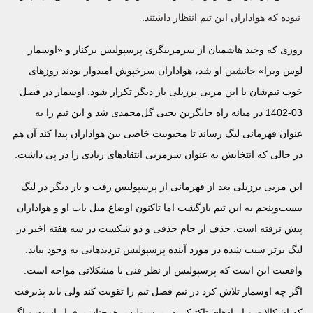
نبوده که هواداران این تیم انتظار داشتند.
روزی که وحید هاشمیان از سرمربیگری پرسپولیس برکنار و «اوسمار
لوس ویرا» جانشین او شد، هواداران سرخپوش امیدوار بودند روزهای
خوب تیم‌شان با این مربی برزیلی بار دیگر تکرار شود. اوسمار در فصل
03-1402 در میانه راه جایگزین یحیی گل‌محمدی شد و این تیم را به
عنوان قهرمانی لیگ رساند تا محبوبیت خاصی بین هواداران پیدا کند آن هم
در حالی که انتخابش به عنوان سرمربی انتقادهای زیادی را در پی داشت.
این مربی برزیلی بعد از قهرمانی از پرسپولیس رفت و بار دیگر در لیگ
بیست‌وپنجم به این تیم بازگشت اما تاکنون اوضاع میل باب او و هواداران
پیش نرفته است. حذف از جام حذفی و دو شکست در سه هفته اخیر در
لیگ برتر سبب شده در مورد آینده پرسپولیس تردیدهایی به وجود بیاید.
واقعیت این است که پرسپولیس از نظر فنی با مشکلاتی مواجه است.
اگر چه اوسمار تلاش کرد در نیم فصل تیم را تقویت کند ولی باید پذیرفت
که اشکالات و ایرادهای تاکتیکی در پرسپولیس همچنان برقرار است و اگر