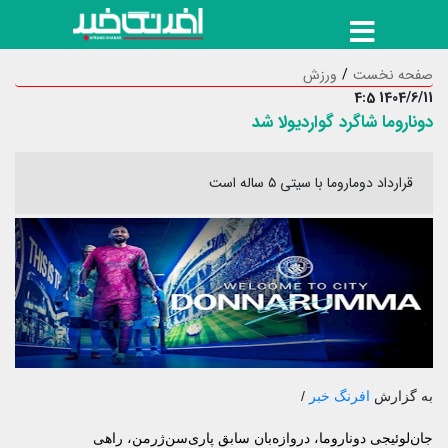
صفحه نخست
ورزش
1404/6/11 4:5
دوناروما شاگرد گواردیولا شد
قرارداد دوماروما با سیتی ۵ ساله است
به گزارش
افرنگ خبر
/
جان‌لوئیجی دوناروما، دروازه‌بان سابق پاری‌سن‌ژرمن، راهی