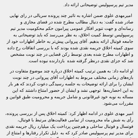
مدیر تیم پرسپولیس توضیحاتی ارائه داد.
امیرمهدی علوی ضمن اشاره به تاثیر چند پرونده سریالی در رای نهایی
صادر شده گفت: به دنبال مطالب مطرح شده در فضای مجازی و
رسانه‌ای و جهت تنویر افکار عمومی پیرامون حکم محکومیت مدیر تیم
پرسپولیس توسط کمیت اخلاق، به نظر می‌رسد که باید توضیحاتی به
جامعه فوتبال ارائه بدهیم. آقای پیروانی پیش‌تر به خاطر اظهارات خود از
سوی کمیته اخلاق جریمه نقدی شده بودند که با بررسی اتفاقات رخ داده
و اظهارات مطرح شده بعدی توسط رکن قضایی در چند نوبت مشخص
شد که جزای نقدی درنظر گرفته شده بازدارنده نبوده است.
او ادامه داد: به همین ترتیب کمیته اخلاق درباره چند موضوع متفاوت در
بازه‌های زمانی مختلف مربوط به اظهارات آقای پیروانی در چند نوبت
ایشان را برای ارائه توضیحات به جلسه رسیدگی دعوت کردند که هر بار
به این احضاریه‌ها توجهی نشد و ایشان از حضور امتناع داشتند که این
مساله به نوبه خود غیرقانونی و شامل جریمه و محرومیت طبق قوانین و
مقررات می‌شود.
امیر مهدی علوی در ادامه اظهار کرد: کمیته اخلاق پس از بررسی پرونده،
رأی به شش ماه محرومیت از تمامی فعالیت‌های مرتبط با فوتبال،
فوتسال و فوتبال ساحلی و هم‌چنین پرداخت یک میلیارد ریال جریمه نقدی
برای مدیر تیم پرسپولیس صادر کرد که به دلیل تکرار رفتارها و امتناع از