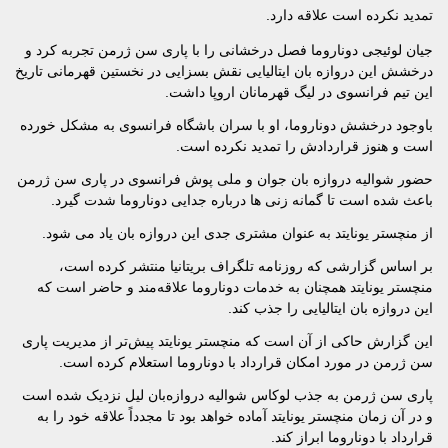
تمدید نکرده است علاقه دارد.
جیان لوئیجی دوناروما فصل درخشانی را با پاری سن ژرمن تجربه کرد و
درخشش این دروازه بان ایتالیایی نقش بسزایی در نخستین قهرمانی تاریخ
این تیم فرانسوی در لیگ قهرمانان اروپا داشت.
باوجود درخشش دوناروما، او با سران باشگاه فرانسوی به مشکل خورده
است و هنوز قراردادش را تمدید نکرده است.
حضور شوالیه دروازه بان جوان و ملی پوش فرانسوی در پاری سن ژرمن
باعث شده است تا گمانه زنی ها درباره جدایی دوناروما شدت گیرد.
از منچستر یونایتد به عنوان مشتری جدی این دروازه بان یاد می شود.
بر اساس گزارشی که روزنامه تلگراف بریتانیا منتشر کرده است،
منچستر یونایتد همچنان به خدمات دوناروما علاقه‌مند و حاضر است که
این دروازه بان ایتالیایی را جذب کند.
این گزارش حاکی از آن است که منچستر یونایتد پیش‌تر از مدیریت پاری
سن ژرمن در مورد امکان قرارداد با دوناروما استعلام کرده است.
پاری سن ژرمن به جذب لوکاس شوالیه دروازه‌بان لیل نزدیک شده است
و در آن زمان منچستر یونایتد آماده خواهد بود تا مجدداً علاقه خود را به
قرارداد با دوناروما ابراز کند.