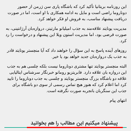
این روزنامه بریتانیا تأکید کرد که باشگاه پاری سن ژرمن از حضور
دوناروما راضی است و مایل به ادامه همکاری با او است، اما در صورت
دریافت پیشنهاد مناسب، به فروش او فکر خواهد کرد.
مدیریت یونایتد علاقه‌مند به جذب امیلیانو مارتینز، دروازه‌بان آرژانتینی، به
صورت قرضی بود، اما مدیریت استون ویلا این پیشنهاد و درخواست را رد
کرد.
روزهای آینده پاسخ به این سؤال را خواهند داد که آیا منچستر یونایتد قادر
به جذب یک دروازه‌بان جدید خواهد بود یا خیر.
البته منچستر یونایتد تنها مشتری دوناروما نیست بلکه چلسی هم به جذب
این دروازه بان علاقه دارد. فابریتزیو رومانو خبرنگار سرشناس ایتالیایی
علاقه دو باشگاه بزرگ منچستر یونایتد و چلسی به جذب دوناروما را تایید
کرد اما اعلام کرد که هنوز هیچ تماس رسمی از سوی دو باشگاه برای
جذب این سنگربان باتجربه صورت نگرفته است.
انتهای پیام
پیشنهاد میکنیم این مطالب را هم بخوانید