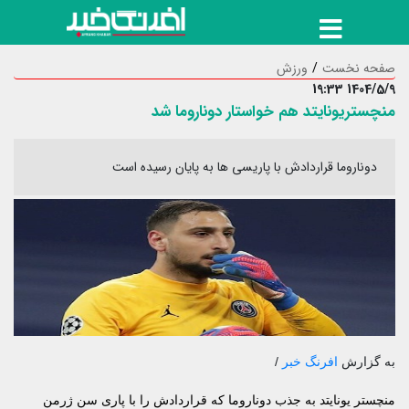
صفحه نخست
ورزش
1404/5/9 19:33
منچستریونایتد هم خواستار دوناروما شد
دوناروما قراردادش با پاریسی ها به پایان رسیده است
به گزارش
افرنگ خبر
/
منچستر یونایتد به جذب دوناروما که قراردادش را با پاری سن ژرمن