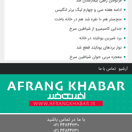
فرگوسن راهی بیمارستان شد
ادامه هفته سی و چهارم لیگ برتر انگلیس
منچستر هم ۱۰ نفره شد هم در خانه باخت
جدایی کاسیمیرو از شیاطین سرخ
برد شیرین یونایتد در خانه
نوار بردهای یونایتد قطع شد
معجزه مربی جوان شیاطین سرخ
آرشیو
تماس با ما
با ما در تماس باشید
44844230 021
44844231 021