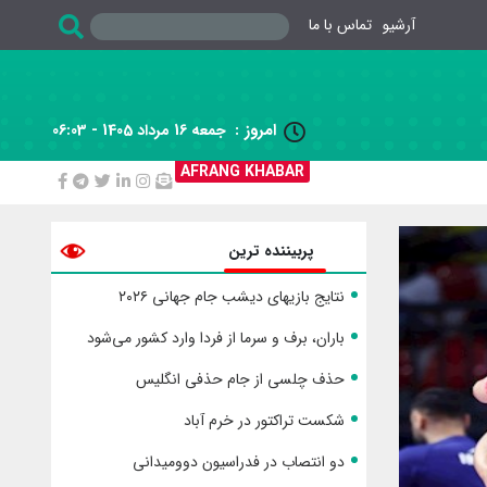
آرشیو
تماس با ما
امروز :
جمعه 16 مرداد 1405 - 06:03

AFRANG KHABAR
پربیننده ترین
نتایج بازیهای دیشب جام جهانی ۲۰۲۶
باران، برف و سرما از فردا وارد کشور می‌شود
حذف چلسی از جام حذفی انگلیس
شکست تراکتور در خرم آباد
دو انتصاب در فدراسیون دوومیدانی