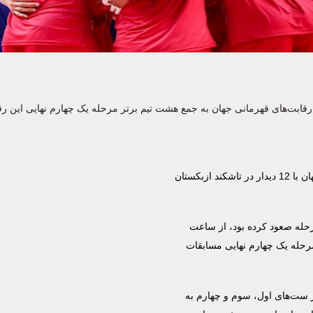
 رقابت‌های قهرمانی جهان به جمع هشت تیم برتر مرحله یک چهارم نهایی این رق
مرحله نخست حذفی مسابقات والیبال قهرمانی پسران زیر 19 سال جهان با 12 دیدار در تاشکند ازبکستان
ن ایران که به عنوان تیم سوم گروه C به این مرحله صعود کرده بود، از ساعت
مرحله یک چهارم نهایی مسابقات
لوب بلژیک شدند اما در ست‌های اول، سوم و چهارم به