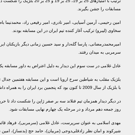
ترتیب با امتیازهای 25 بر 19، 25 بر 19 
مسابقات را جشن بگیرند.
امین رحیمی، آرمین آسیایی، امیر نادری، امیر رفیعی راد، محمدنیما با
سخاوی (لیبرو) ترکیب آغاز کننده تیم ایران در این مسابقه بودند.
امیرمحمدرمضانی، پارسا گله‌دار و سید حسین زمانی دیگر بازیکنان ایران 
سرمربی به میدان رفتند.
عادل غلامی در ست سوم این دیدار به دلیل اعتراض به داور مسابقه یک
بلژیک مقلب به شیاطین سرخ اروپا است و این مسابقه هفتمین جدال تیم
با بلژیک از سال 2009 تا کنون بود که پنجمین برد ایران را به همراه داشت.
در دیگر دیدار همزمان تیم فنلاند سه بر صفر ژاپن را شکست داد تا حریف
روز جمعه دهم مرداد و در مرحله یک چهارم نهایی مسابقات شود.
مهدی اسلامی به عنوان سرپرست، عادل غلامی (سرمربی)، فرهاد قائمی
شیرکوند و امان نظر زادقلی‌دوجی (مربیان)، حامد حج (بدنساز)، امین 