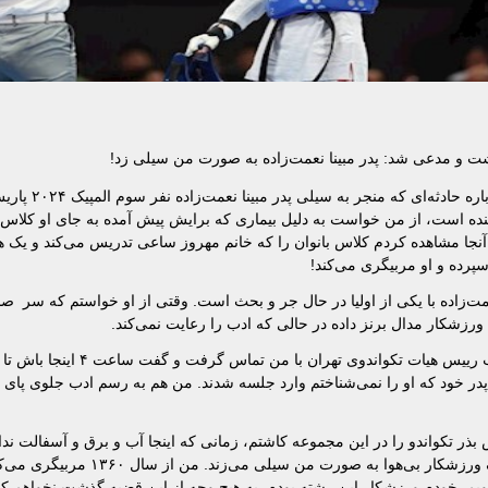
شت و مدعی شد: پدر مبینا نعمت‌زاده به صورت من سیلی زد!
یدالله پیرهادی پیشکسوت مطرح مربیگری و داور
ده است، از من خواست به دلیل بیماری که برایش پیش آمده به جای او کلاس ر
ر آنجا مشاهده کردم کلاس بانوان را که خانم مهروز ساعی تدریس می‌کند و یک 
سپرده و او مربیگری می‌کند!
 مبینا نعمت‌زاده با یکی از اولیا در حال جر و بحث است. وقتی از او خواستم که سر صد
 ورزشکار مدال برنز داده در حالی که ادب را رعایت نمی‌کند.
وی در ادامه ادعا کرد: پس از این اتفاق یک روز آقای هومن مهیمن نایب رییس هیات
 پدر خود که او را نمی‌شناختم وارد جلسه شدند. من هم به رسم ادب جلوی پای پ
ان کرد: برای جامعه ورزش متاسفم. من ۲۴ سال پیش بذر تکواندو را در این مجموعه کاشتم، زمانی که اینجا آب و برق و آس
این مجموعه را خودم کاشتم. این ثمره کارهای من است که یک پدر یک ورزشکار بی‌
 شویم. خودم ورزشکار این رشته بودم. به هیچ وجه از این قضیه گذشت نخواهم کر