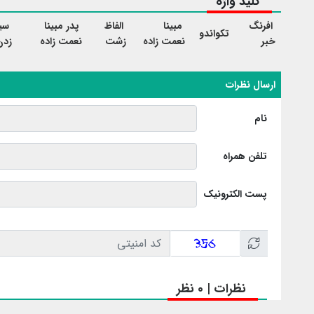
کلید واژه
افرنگ
مبینا
الفاظ
پدر مبینا
سی
تکواندو
خبر
نعمت زاده
زشت
نعمت زاده
زدن
ارسال نظرات
نام
تلفن همراه
پست الکترونیک
نظرات | 0 نظر