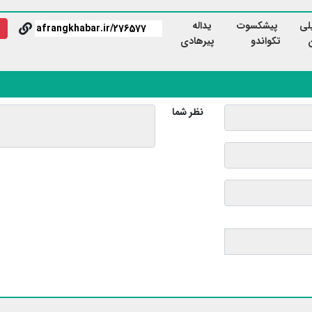
لی
پیشکسوت
یداله
تکواندو
پیرهادی
نظر شما