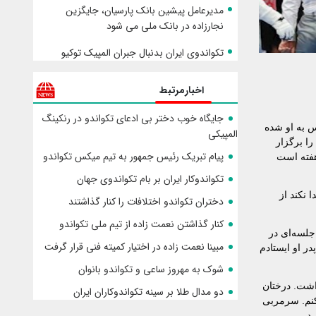
مدیرعامل پیشین بانک پارسیان، جایگزین
نجارزاده در بانک ملی می شود
تکواندوی ایران بدنبال جبران المپیک توکیو
اخبارمرتبط
جایگاه خوب دختر بی ادعای تکواندو در رنکینگ
ی تکواندوی ایران درباره حادثه‌ای که منجر به سیلی پدر مبینا نعمت‌زاده نفر سوم المپیک ۲۰۲۴ پاریس به او شده
المپیکی
ا برگزار
پیام تبریک رئیس جمهور به تیم میکس تکواندو
هفته است
تکواندوکار ایران بر بام تکواندوی جهان
ا نکند از
دختران تکواندو اختلافات را کنار گذاشتند
کنار گذاشتن نعمت زاده از تیم ملی تکواندو
 تکواندوی تهران با من تماس گرفت و گفت ساعت ۴ اینجا باش تا جلسه‌ای در
مبینا نعمت زاده در اختیار کمیته فنی قرار گرفت
در او ایستادم
شوک به مهروز ساعی و تکواندو بانوان
فالت نداشت. درختان
دو مدال طلا بر سینه تکواندوکاران ایران
هوا به صورت من سیلی می‌زند. من از سال ۱۳۶۰ مربیگری می‌کنم. سرمربی
د.