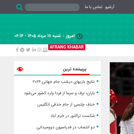
آرشیو
تماس با ما
امروز :
شنبه 17 مرداد 1405 - 06:14

AFRANG KHABAR
پربیننده ترین
نتایج بازیهای دیشب جام جهانی ۲۰۲۶
باران، برف و سرما از فردا وارد کشور می‌شود
حذف چلسی از جام حذفی انگلیس
شکست تراکتور در خرم آباد
دو انتصاب در فدراسیون دوومیدانی