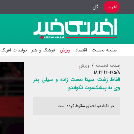
گل گهر در قرعه کشی لیگ ۲ آسیا شرکت می کند
آخرین
صفحه نخست
اقتصاد
ورزش
فرهنگ و هنر
تولیدات افرنگ 
صفحه نخست
ورزش
1404/5/8 18:14
الفاظ زشت مبینا نعمت زاده و سیلی پدر
وی به پیشکسوت تکواندو
در تکواندو اخلاق سقوط کرده است