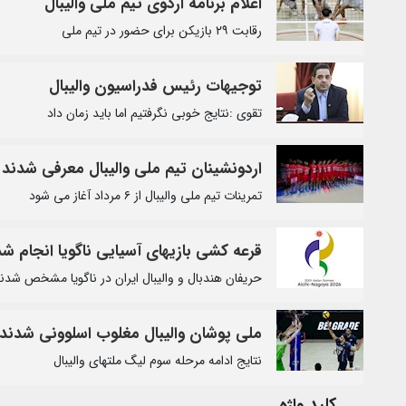
اعلام برنامه اردوی تیم ملی والیبال
رقابت ۲۹ بازیکن برای حضور در تیم ملی
توجیهات رئیس فدراسیون والیبال
تقوی :‌نتایج خوبی نگرفتیم اما باید زمان داد
اردونشینان تیم ملی والیبال معرفی شدند
تمرینات تیم ملی والیبال از ۶ مرداد آغاز می شود
قرعه کشی بازیهای آسیایی ناگویا انجام شد
حریفان هندبال و والیبال ایران در ناگویا مشخص شدن
ملی پوشان والیبال مغلوب اسلوونی شدند
نتایج ادامه مرحله سوم لیگ ملتهای والیبال
کلید واژه