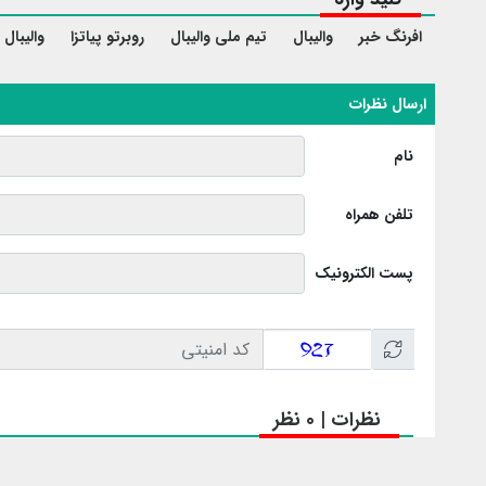
افرنگ خبر
والیبال
تیم ملی والیبال
روبرتو پیاتزا
والیبال
ارسال نظرات
نام
تلفن همراه
پست الکترونیک
نظرات | 0 نظر