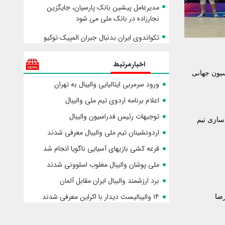
مدیرعامل پیشین بانک پارسیان، جایگزین
نجارزاده در بانک ملی می شود
تکواندوی ایران بدنبال جبران المپیک توکیو
اخبارمرتبط
دراسیون جهانی
ورود سرمربی ایتالیایی والیبال به تهران
اعلام برنامه اردوی تیم ملی والیبال
توجیهات رئیس فدراسیون والیبال
‌شود و اردوی آماده‌سازی تیم
اردونشینان تیم ملی والیبال معرفی شدند
قرعه کشی بازیهای آسیایی ناگویا انجام شد
ملی پوشان والیبال مغلوب اسلوونی شدند
برد ارزشمند والیبال ایران مقابل آلمان
۱۴ والیبالیست دیدار با اکراین معرفی شدند
رضا