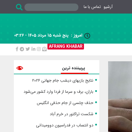
آرشیو
تماس با ما
امروز :
پنج شنبه 15 مرداد 1405 - 03:26

AFRANG KHABAR
پربیننده ترین
نتایج بازیهای دیشب جام جهانی ۲۰۲۶
باران، برف و سرما از فردا وارد کشور می‌شود
حذف چلسی از جام حذفی انگلیس
شکست تراکتور در خرم آباد
دو انتصاب در فدراسیون دوومیدانی