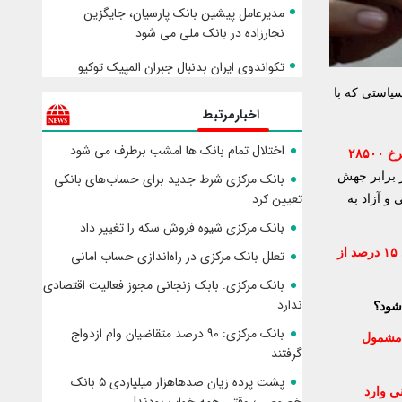
مدیرعامل پیشین بانک پارسیان، جایگزین
نجارزاده در بانک ملی می شود
تکواندوی ایران بدنبال جبران المپیک توکیو
یاستی که با
اخبارمرتبط
اختلال تمام بانک ها امشب برطرف می شود
بر اساس قانون بودجه امسال، دولت مجاز است معادل ۱۱ میلیارد یورو (حدود ۱۲.۵ میلیارد دلار) ارز ترجیحی با نرخ ۲۸۵۰۰
 تاکنون ثابت مانده و در برابر جهش
بانک مرکزی شرط جدید برای حساب‌های بانکی
تعیین کرد
اف بین نرخ ترجیحی و آزاد به
بانک مرکزی شیوه فروش سکه را تغییر داد
در حالی که تنها دو ماه از سال گذشته، بانک مرکزی اعلام کرده در این مدت یک میلیارد و ۸۸۸ میلیون دلار ارز ترجیحی برای واردات تأمین کرده؛ یعنی ۱۵ درصد از
تعلل بانک مرکزی در راه‌اندازی حساب امانی
بانک مرکزی: بابک زنجانی مجوز فعالیت اقتصادی
ندارد
 شود؟
بانک مرکزی: ۹۰ درصد متقاضیان وام ازدواج
 مشمول
گرفتند
پشت پرده‌ زیان صدهاهزار میلیاردی ۵ بانک‌
دانه‌های روغنی، کنجاله سویا، کنجاله، روغن خام و کود شیمیایی با دلار ۲۸۵۰۰ تومانی وارد