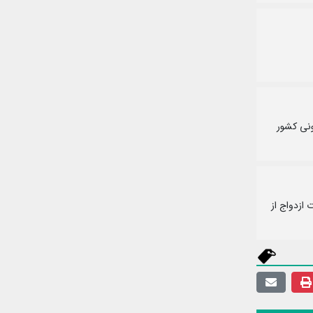
ونی کشور
۱۴۰۰، نود درصد از متقاضیان حدود ۶۰۰ همت تسهیلات ازدواج از