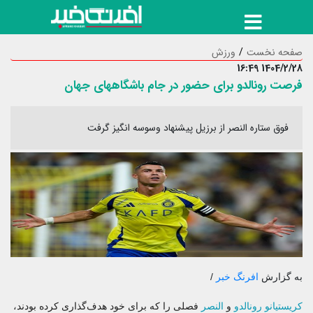
صفحه نخست
ورزش
1404/2/28 16:49
فرصت رونالدو برای حضور در جام باشگاههای جهان
فوق ستاره النصر از برزیل پیشنهاد وسوسه انگیز گرفت
به گزارش
افرنگ خبر
/
کریستیانو رونالدو
و
النصر
فصلی را که برای خود هدف‌گذاری کرده بودند،