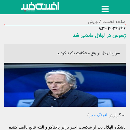
صفحه نخست
ورزش
1403/12/16 8:30
ژسوس در الهلال ماندنی شد
سران الهلال بر رفع مشکلات تاکید کردند
به گزارش
افرنگ خبر
/
باشگاه الهلال بعد از شکست اخیر برابر پاختاکو و البته نتایج ناامید کننده