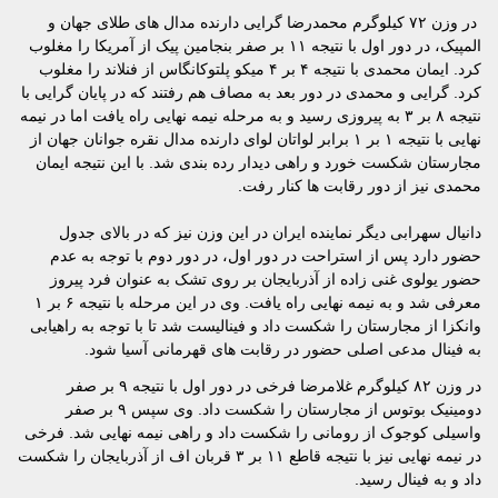
در وزن ۷۲ کیلوگرم محمدرضا گرایی دارنده مدال های طلای جهان و
المپیک، در دور اول با نتیجه ۱۱ بر صفر بنجامین پیک از آمریکا را مغلوب
کرد. ایمان محمدی با نتیجه ۴ بر ۴ میکو پلتوکانگاس از فنلاند را مغلوب
کرد. گرایی و محمدی در دور بعد به مصاف هم رفتند که در پایان گرایی با
نتیجه ۸ بر ۳ به پیروزی رسید و به مرحله نیمه نهایی راه یافت اما در نیمه
نهایی با نتیجه ۱ بر ۱ برابر لواتان لوای دارنده مدال نقره جوانان جهان از
مجارستان شکست خورد و راهی دیدار رده بندی شد. با این نتیجه ایمان
محمدی نیز از دور رقابت ها کنار رفت.
دانیال سهرابی دیگر نماینده ایران در این وزن نیز که در بالای جدول
حضور دارد پس از استراحت در دور اول، در دور دوم با توجه به عدم
حضور یولوی غنی زاده از آذربایجان بر روی تشک به عنوان فرد پیروز
معرفی شد و به نیمه نهایی راه یافت. وی در این مرحله با نتیجه ۶ بر ۱
وانکزا از مجارستان را شکست داد و فینالیست شد تا با توجه به راهیابی
به فینال مدعی اصلی حضور در رقابت های قهرمانی آسیا شود.
در وزن ۸۲ کیلوگرم غلامرضا فرخی در دور اول با نتیجه ۹ بر صفر
دومینیک بوتوس از مجارستان را شکست داد. وی سپس ۹ بر صفر
واسیلی کوجوک از رومانی را شکست داد و راهی نیمه نهایی شد. فرخی
در نیمه نهایی نیز با نتیجه قاطع ۱۱ بر ۳ قربان اف از آذربایجان را شکست
داد و به فینال رسید.