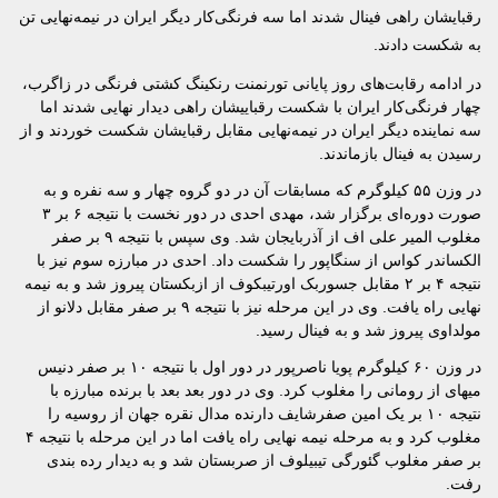
رقبایشان راهی فینال شدند اما سه فرنگی‌کار دیگر ایران در نیمه‌نهایی تن
به شکست دادند.
در ادامه رقابت‌های روز پایانی تورنمنت رنکینگ کشتی فرنگی در زاگرب،
چهار فرنگی‌کار ایران با شکست رقباییشان راهی دیدار نهایی شدند اما
سه نماینده دیگر ایران در نیمه‌نهایی مقابل رقبایشان شکست خوردند و از
رسیدن به فینال بازماندند.
در وزن ۵۵ کیلوگرم که مسابقات آن در دو گروه چهار و سه نفره و به
صورت دوره‌ای برگزار شد، مهدی احدی در دور نخست با نتیجه ۶ بر ۳
مغلوب المیر علی اف از آذربایجان شد. وی سپس با نتیجه ۹ بر صفر
الکساندر کواس از سنگاپور را شکست داد. احدی در مبارزه سوم نیز با
نتیجه ۴ بر ۲ مقابل جسوربک اورتیبکوف از ازبکستان پیروز شد و به نیمه
نهایی راه یافت. وی در این مرحله نیز با نتیجه ۹ بر صفر مقابل دلانو از
مولداوی پیروز شد و به فینال رسید.
در وزن ۶۰ کیلوگرم پویا ناصرپور در دور اول با نتیجه ۱۰ بر صفر دنیس
میهای از رومانی را مغلوب کرد. وی در دور بعد بعد با برنده مبارزه با
نتیجه ۱۰ بر یک امین صفرشایف دارنده مدال نقره جهان از روسیه را
مغلوب کرد و به مرحله نیمه نهایی راه یافت اما در این مرحله با نتیجه ۴
بر صفر مغلوب گئورگی تیبیلوف از صربستان شد و به دیدار رده بندی
رفت.