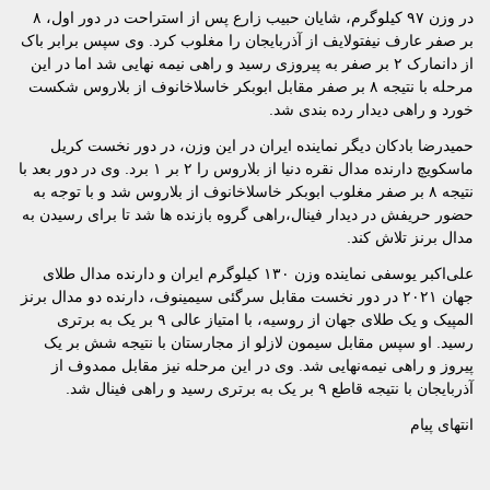
در وزن ۹۷ کیلوگرم، شایان حبیب زارع پس از استراحت در دور اول، ۸
بر صفر عارف نیفتولایف از آذربایجان را مغلوب کرد. وی سپس برابر باک
از دانمارک ۲ بر صفر به پیروزی رسید و راهی نیمه نهایی شد اما در این
مرحله با نتیجه ۸ بر صفر مقابل ابوبکر خاسلاخانوف از بلاروس شکست
خورد و راهی دیدار رده بندی شد.
حمیدرضا بادکان دیگر نماینده ایران در این وزن، در دور نخست کریل
ماسکویچ دارنده مدال نقره دنیا از بلاروس را ۲ بر ۱ برد. وی در دور بعد با
نتیجه ۸ بر صفر مغلوب ابوبکر خاسلاخانوف از بلاروس شد و با توجه به
حضور حریفش در دیدار فینال،‌راهی گروه بازنده ها شد تا برای رسیدن به
مدال برنز تلاش کند.
علی‌اکبر یوسفی نماینده وزن ۱۳۰ کیلوگرم ایران و دارنده مدال طلای
جهان ۲۰۲۱ در دور نخست مقابل سرگئی سیمینوف، دارنده دو مدال برنز
المپیک و یک طلای جهان از روسیه، با امتیاز عالی ۹ بر یک به برتری
رسید. او سپس مقابل سیمون لازلو از مجارستان با نتیجه شش بر یک
پیروز و راهی نیمه‌نهایی شد. وی در این مرحله نیز مقابل ممدوف از
آذربایجان با نتیجه قاطع ۹ بر یک به برتری رسید و راهی فینال شد.
انتهای پیام