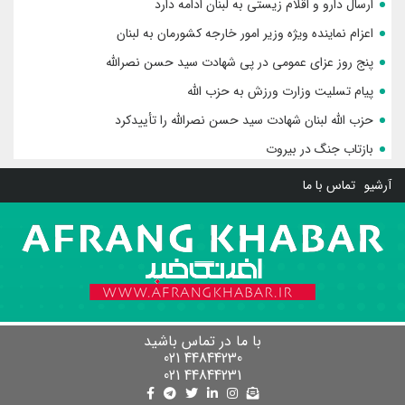
ارسال دارو و اقلام زیستی به لبنان ادامه دارد
اعزام نماینده ویژه وزیر امور خارجه کشورمان به لبنان
پنج روز عزای عمومی در پی شهادت سید حسن نصرالله
پیام تسلیت وزارت ورزش به حزب الله
حزب الله لبنان شهادت سید حسن نصرالله را تأییدکرد
بازتاب جنگ در بیروت
آرشیو
تماس با ما
با ما در تماس باشید
44844230 021
44844231 021