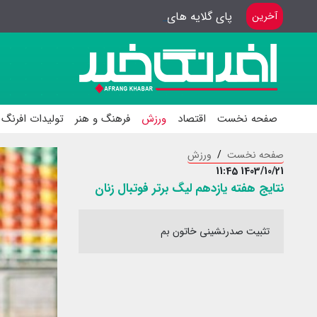
پای گلایه های سینماگران
آخرین
صفحه نخست
اقتصاد
ورزش
فرهنگ و هنر
تولیدات افرنگ 
صفحه نخست
ورزش
1403/10/21 11:45
نتایج هفته یازدهم لیگ برتر فوتبال زنان
تثبیت صدرنشینی خاتون بم