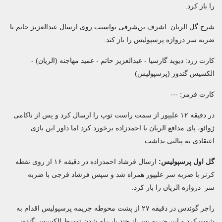
را باز کرد.
شرح گل الریان: اشرف بن‌شرقی تواسنت روی ارسال عبدالعزیز حاتم با
ضربه سر دروازه پرسپولیس را باز کند.
کارت زرد: دیوید گارسیا - عبدالعزیز حاتم - عمید مهاجنه (الریان) -
الکسیس گندوز (پرسپولیس)
کارت قرمز: ---
در دقیقه ۱۲ علیپور از سمت راست توپ را ارسال کرد و پس از ناکامی
ژوائو، پای مدافع الریان با احمدزاده برخورد کرد اما داور این بازی
اعتقادی به پنالتی نداشت.
گل اول پرسپولیس:
ارسال فرشاد احمدزاده در دقیقه ۱۶ از روی نقطه
کرنر با ضربه سر علیپور همراه شد و سپس فرشاد فرجی با ضربه
سر دروازه الریان را باز کرد.
راجر گوئدس در دقیقه ۲۷ از پشت محوطه جریمه پرسپولیس اقدام به
شوت کرد و این ضربه پس از چند بار پله شدن توسط الکسیس گندوز