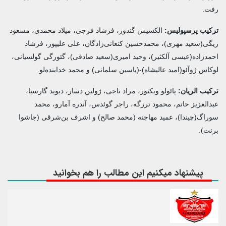
رفت.
ترکیب پرسپولیس:
الکسیس گندوز، فرشاد فرجی، میلاد محمدی، مسعود
ریگی(سعید مهری)، محمدحسین کنعانی‌زادگان، علی علیپور، فرشاد
احمدزاده(عیسی آلکثیر)، وحید امیری(سعید صادقی)، گئورگی گولسیانی،
لوکاس ژوآئو(امید عالیشاه)-(یاسین سلمانی) و محمد خدابنده‌لو.
ترکیب الریان:
پائولو ویکتور، مراد ناجی، ژولین دسار، دیوید گارسیا،
عبدالعزیز حاتم، محمود ترزگه، راجر گوئدس، آندره آمارو، محمد
سوراگ(چیندا)، عمید مهاجنه (محمد صالح) و اشرف بن‌شرقی (جاشوا
برنت).
پیشنهاد میکنیم این مطالب را هم بخوانید