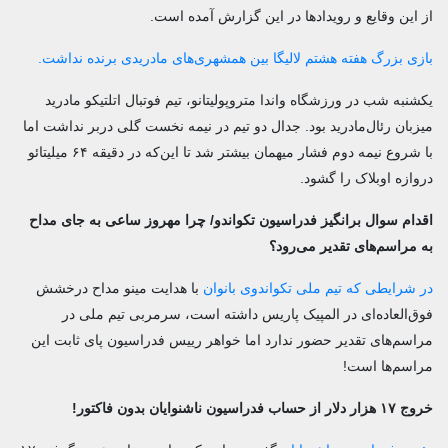
از این وقایع و رویدادها در این گزارش آمده است.
بازی بزرگ هفته هشتم لالیگا بین همشهری‌های مادریدی برنده نداشت.
یکشنبه شب در ورزشگاه واندا متروپولیتانو، تیم فوتبال اتلتیکو مادرید
میزبان رئال‌مادرید بود. جدال دو تیم در نیمه نخست گلی دربر نداشت اما
با شروع نیمه دوم فشار میهمان بیشتر شد تا این‌که در دقیقه ۶۴ میلیتائو
دروازه اوبلاک را گشود.
اقدام سوال‌ برانگیز فدراسیون تکواندو/ چرا مهروز ساعی به جای مداح
به مراسم‌های تقدیر می‌رود؟
در شرایطی که تیم ملی تکواندوی بانوان
با هدایت مینو مداح درخشش
فوق‌العاده‌ای در المپیک پاریس داشته است، سرمربی تیم ملی در
مراسم‌های تقدیر حضور ندارد اما خواهر رییس فدراسیون پای ثابت این
مراسم‌ها است!
خروج ۱۷ هزار دلار از حساب فدراسیون ناشنوایان بدون فاکتور!