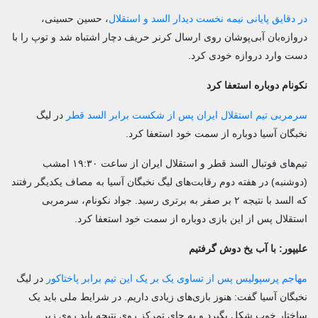
در دقایق پایانی نیمه نخست دیدار السد و استقلال
، حسین حسینی،
دروازه‌بان آبی‌پوشان روی ارسال کرنر حریف دچار اشتباه شد و توپ را با
دست وارد دروازه خودی کرد.
نکونام دوباره استعفا کرد
سرمربی تیم استقلال ایران پس از شکست برابر السد قطر
در لیگ
نخبگان آسیا دوباره از سمت خود استعفا کرد.
تیم‌های فوتبال السد قطر و استقلال ایران از ساعت ۱۹:۳۰ امشب
(دوشنبه) در هفته دوم رقابت‌های لیگ نخبگان آسیا به مصاف یکدیگر رفتند
که السد با نتیجه ۲ بر صفر به برتری رسید. جواد نکونام، سرمربی
استقلال پس از این بازی دوباره از سمت خود استعفا کرد.
علیپور: با آب یخ دوش گرفتیم
مهاجم پرسپولیس پس از تساوی یک بر یک این تیم برابر پاختاکور
در لیگ
نخبگان آسیا گفت: هنوز بازی‌های زیادی داریم. در شرایط ملی باید یک
ساختار خوب شکل بگیرد و به جای تمرکز روی نتیجه باید روی زیر