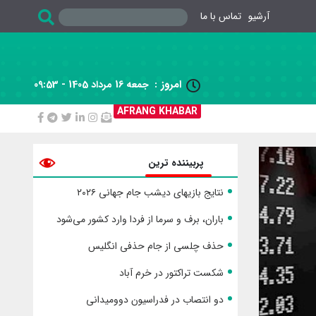
آرشیو
تماس با ما
امروز :
جمعه 16 مرداد 1405 - 09:53

AFRANG KHABAR
پربیننده ترین
نتایج بازیهای دیشب جام جهانی ۲۰۲۶
باران، برف و سرما از فردا وارد کشور می‌شود
حذف چلسی از جام حذفی انگلیس
شکست تراکتور در خرم آباد
دو انتصاب در فدراسیون دوومیدانی