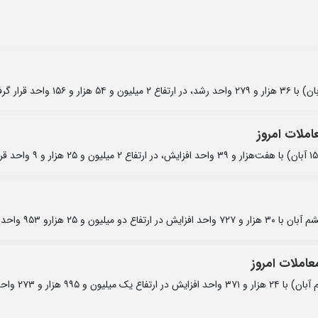
رو ۹۵۳ واحد قرار گرفت.
شاخص کل بورس تهران در معاملات امروز (شنبه، پنجم آبان) با ۲۴