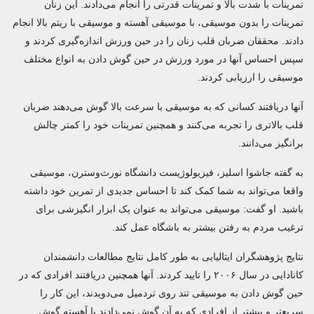
تمرینات با شدت بالا و تمرینات قدرتی را انجام می‌دادند. این زنان
تمرینات را بدون موسیقی، با موسیقی آهسته و موسیقی با ریتم بالا انجام
دادند. محققان ضربان قلب زنان را در حین ورزش اندازه‌گیری کردند و
سپس احساس آنها در مورد ورزش در حین گوش دادن به انواع مختلف
موسیقی را ارزیابی کردند.
آنها دریافتند کسانی که به موسیقی با سرعت بالا گوش می‌دهند ضربان
قلب بالاتری را تجربه می‌کنند و همچنین تمرینات خود را کمتر چالش
برانگیز می‌دانند.
به گفته جاشوا اسلیز، فیزیولوژیست دانشگاه نورث‌وسترن، موسیقی
واقعا می‌تواند به شما کمک کند تا احساس جدیدی از تمرین خود داشته
باشید. او گفت: موسیقی می‌تواند به عنوان یک ابزار انگیزشی برای
ترغیب مردم به رفتن بیشتر به باشگاه عمل کند.
نتایج پژوهشگران ایتالیایی به طور کامل نتایج مطالعات دانشمندان
کانادایی در سال ۲۰۰۶ را تایید کردند. آنها همچنین دریافتند افرادی که در
حین گوش دادن به موسیقی تند روی تردمیل می‌دویدند، این کار را
سریع‌تر و بیشتر از افرادی که به آن گوش نمی‌دادند یا آهسته گوش