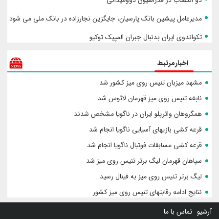
دو انتصاب در فدراسیون دوومیدانی
مدیرعامل پیشین بانک پارسیان، جایگزین نجارزاده در بانک ملی می شود
تکواندوی ایران بدنبال جبران المپیک توکیو
اخبارمرتبط
مشهد میزبان تنیس روی میز کشور شد
نابغه تنیس روی میز قهرمان لائوس شد
همگروهان واترپلو ایران در ناگویا مشخص شدند
قرعه کشی بازیهای آسیایی ناگویا انجام شد
قرعه کشی مسابقات فوتبال ناگویا انجام شد
سپاهان قهرمان لیگ برتر تنیس روی میز شد
لیگ برتر تنیس روی میز به فینال رسید
نتایج ادامه رقابتهای تنیس روی میز کشور
یو
تماس با ما