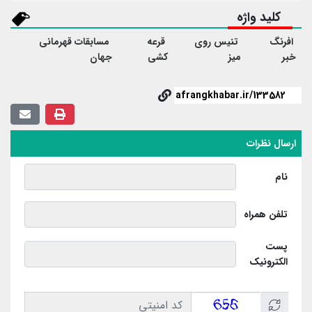
کلید واژه
فرنگ
تنیس روی
قرعه
مسابقات قهرمانی
بر
میز
کشی
جهان
رسال نظرات
نام
تلفن همراه
پست
الکترونیک