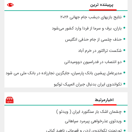
پربیننده ترین
نتایج بازیهای دیشب جام جهانی ۲۰۲۶
باران، برف و سرما از فردا وارد کشور می‌شود
حذف چلسی از جام حذفی انگلیس
شکست تراکتور در خرم آباد
دو انتصاب در فدراسیون دوومیدانی
مدیرعامل پیشین بانک پارسیان، جایگزین نجارزاده در بانک ملی می شود
تکواندوی ایران بدنبال جبران المپیک توکیو
اخبارمرتبط
چشمان اشک بار سنگنورد ایران ( ویدئو )
ویدئوی عذرخواهی پیرمرد سپاهانی
تورنمنت تکواندوی اردن و قهرمانی ناهید کیانی