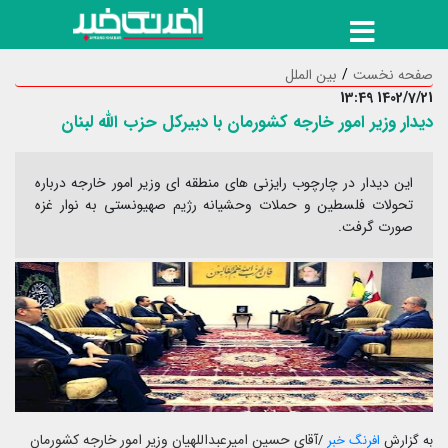
صفحه نخست
بین الملل
1402/7/21 13:49
دیدار وزیر امور خارجه کشورمان با دبیرکل حزب الله لبنان
این دیدار در چارچوب رایزنی های منطقه ای وزیر امور خارجه درباره
تحولات فلسطین و حملات وحشیانه رژیم صهیونستی به نوار غزه
صورت گرفت.
آقای حسین امیرعبداللهیان وزیر امور خارجه کشورمان
به گزارش
افرنگ خبر
/